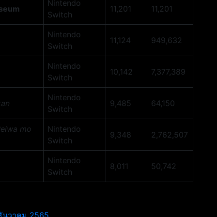
Nintendo
sseum
11,201
11,201
Switch
Nintendo
11,124
949,632
Switch
Nintendo
10,142
7,377,389
Switch
Nintendo
kan
9,485
64,150
Switch
Reiwa mo
Nintendo
9,348
2,762,507
Switch
Nintendo
8,011
50,742
Switch
/
1 ธันวาคม 2565