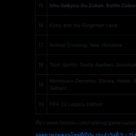
15
Ishu Saikyou Ou Zukan: Battle Colo
16
Kirby and the Forgotten Land
17
Animal Crossing: New Horizons
18
Tsuri Spirits: Tsutte Asoberu Suizoku
Momotaro Dentetsu: Showa, Heisei, 
19
Teiban!
20
FIFA 23 Legacy Edition
ที่มา www.famitsu.com/ranking/game-sales
ยอดขายเกมคอนโซลที่ญี่ปุ่น ประจำวันที่ 5 – 1