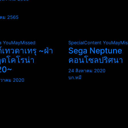
นวาคม 2565
a
YouMayMissed
SpecialContent
YouMayMis
ถ์เทวดาเทรุ ~ฝ่า
Sega Neptune
ฤตโคโรน่า
คอนโซลปริศนา
20~
24 สิงหาคม 2020
บก.หมี
นวาคม 2020