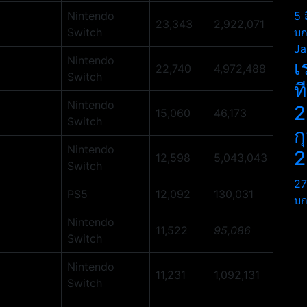
Nintendo
5 
23,343
2,922,071
Switch
บก
Ja
Nintendo
เ
22,740
4,972,488
Switch
ท
Nintendo
2
15,060
46,173
Switch
ก
Nintendo
2
12,598
5,043,043
Switch
27
PS5
12,092
130,031
บก
Nintendo
11,522
95,086
Switch
Nintendo
11,231
1,092,131
Switch