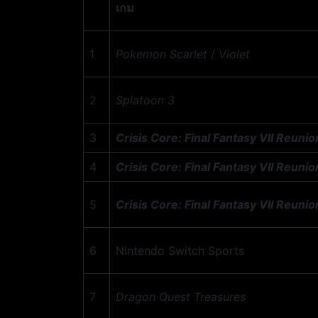
เกม
1
Pokemon Scarlet
/
Violet
2
Splatoon 3
3
Crisis Core: Final Fantasy VII Reunio
4
Crisis Core: Final Fantasy VII Reunio
5
Crisis Core: Final Fantasy VII Reunio
6
Nintendo Switch Sports
7
Dragon Quest Treasures