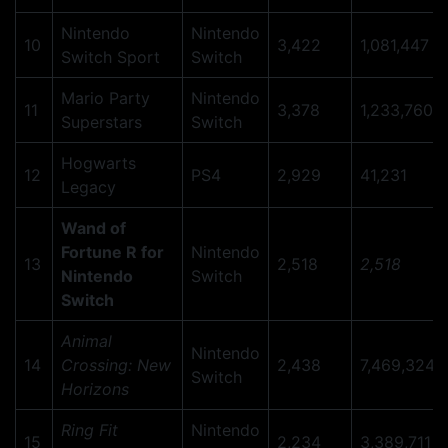
Nintendo
Nintendo
10
3,422
1,081,447
Switch Sport
Switch
Mario Party
Nintendo
11
3,378
1,233,760
Superstars
Switch
Hogwarts
12
PS4
2,929
41,231
Legacy
Wand of
Fortune R for
Nintendo
13
2,518
2,518
Nintendo
Switch
Switch
Animal
Nintendo
14
Crossing: New
2,438
7,469,324
Switch
Horizons
Ring Fit
Nintendo
15
2,234
3,389,711