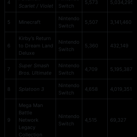
4
5,573
5,034,295
Scarlet / Violet
Switch
Nintendo
5
Minecraft
5,507
3,141,460
Switch
Kirby’s Return
Nintendo
6
to Dream Land
5,360
432,149
Switch
Deluxe
Super Smash
Nintendo
7
4,709
5,195,387
Bros. Ultimate
Switch
Nintendo
8
Splatoon 3
4,658
4,019,351
Switch
Mega Man
Battle
Nintendo
9
Network
4,515
69,327
Switch
Legacy
Collection