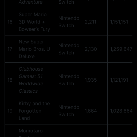
Adventure
Switch
Super Mario
Nintendo
16
3D World +
2,211
1,151,151
Switch
Bowser’s Fury
New Super
Nintendo
17
Mario Bros. U
2,130
1,259,647
Switch
Deluxe
Clubhouse
Games: 51
Nintendo
18
1,935
1,121,191
Worldwide
Switch
Classics
Kirby and the
Nintendo
19
Forgotten
1,664
1,028,864
Switch
Land
Momotaro