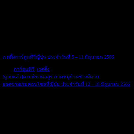
One Piece
Fuji TV
1.5
2.8
มิถุนายน
16
Pocket
TV
1.2
1.8
Monster
TOKYO
มิถุนายน
17
เครยอน
TV
1.2
2.4
ASAHI
มิถุนายน
ชินจัง
เรตติ้งการ์ตูนทีวีญี่ปุ่น ประจำวันที่ 5 – 11 มิถุนายน 2566
Tags:
การ์ตูนทีวี
,
เรตติ้ง
[ดูจบแล้ว]ดาบพิฆาตอสูร ภาคหมู่บ้านช่างตีดาบ
แนะแนว
ยอดขายเกมคอนโซลที่ญี่ปุ่น ประจำวันที่ 12 – 18 มิถุนายน 2566
เรื่อง
บก. หมีจะบอกว่า
Happy New Year 2026
หมวดหมู่