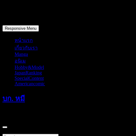
Skip
to
content
วันอาทิตย์, สิงหาคม 9, 2026
Responsive Menu
หน้าแรก
เกี่ยวกับเรา
Manga
อนิเม
Hobby&Model
JapanRanking
SpecialContent
Americancomic
บก. หมี
แค่มักเกิ้ลที่หลงทางเดินผ่านมาคนหนึ่ง
Search