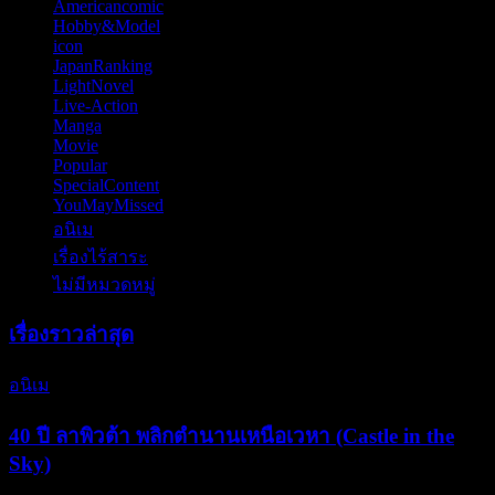
Americancomic
(44)
Hobby&Model
(121)
icon
(52)
JapanRanking
(810)
LightNovel
(11)
Live-Action
(57)
Manga
(84)
Movie
(70)
Popular
(6)
SpecialContent
(77)
YouMayMissed
(4)
อนิเม
(797)
เรื่องไร้สาระ
(13)
ไม่มีหมวดหมู่
(6)
เรื่องราวล่าสุด
อนิเม
40 ปี ลาพิวต้า พลิกตำนานเหนือเวหา (Castle in the
Sky)