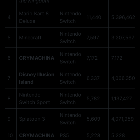
the Kingdom
Mario Kart 8
Nintendo
4
11,440
5,396,462
Deluxe
Switch
Nintendo
5
Minecraft
7,597
3,207,597
Switch
Nintendo
6
CRYMACHINA
7,172
7,172
Switch
Disney Illusion
Nintendo
7
6,337
4,066,350
Island
Switch
Nintendo
Nintendo
8
5,782
1,137,427
Switch Sport
Switch
Nintendo
9
Splatoon 3
5,609
4,071,959
Switch
10
CRYMACHINA
PS5
5,228
5,228