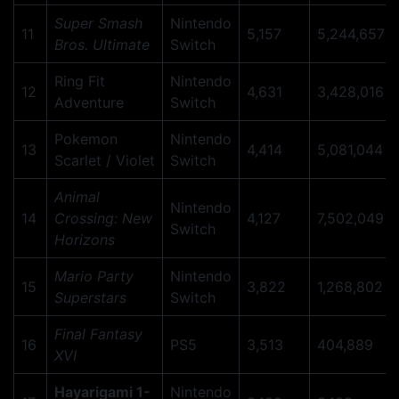
Super Smash
Nintendo
11
5,157
5,244,657
Bros. Ultimate
Switch
Ring Fit
Nintendo
12
4,631
3,428,016
Adventure
Switch
Pokemon
Nintendo
13
4,414
5,081,044
Scarlet / Violet
Switch
Animal
Nintendo
14
Crossing: New
4,127
7,502,049
Switch
Horizons
Mario Party
Nintendo
15
3,822
1,268,802
Superstars
Switch
Final Fantasy
16
PS5
3,513
404,889
XVI
Hayarigami 1-
Nintendo