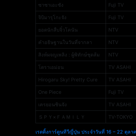
ซาซาเอะซัง
Fuji TV
จิบิมารุโกะจัง
Fuji TV
ยอดนักสืบจิ๋วโคนัน
NTV
คำอธิษฐานในวันที่จากลา
NTV
สิงห์ผจญเพลิง : ผู้พิทักษ์ชุดส้ม
NTV
โดราเอม่อน
TV ASAHI
Hirogaru Sky! Pretty Cure
TV ASAHI
One Piece
Fuji TV
เครยอนชินจัง
TV ASAHI
ＳＰＹ×ＦＡＭＩＬＹ
TV-TOKYO
เรตติ้งการ์ตูนทีวีญี่ปุ่น ประจำวันที่ 16 – 22 ตุ