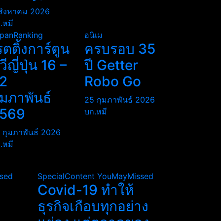
สิงหาคม 2026
.หมี
panRanking
อนิเม
รตติ้งการ์ตูน
ครบรอบ 35
ีวีญี่ปุ่น 16 –
ปี Getter
2
Robo Go
ุมภาพันธ์
25 กุมภาพันธ์ 2026
569
บก.หมี
 กุมภาพันธ์ 2026
.หมี
sed
SpecialContent
YouMayMissed
Covid-19 ทำให้
ธุรกิจเกือบทุกอย่าง