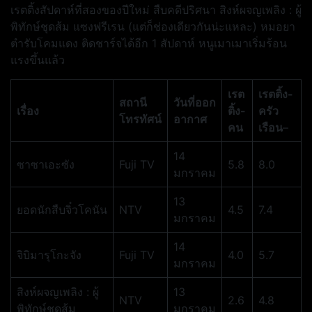
เรตติ้งสัปดาห์ที่สองของปีใหม่ สืบคดีปริศนา สิงห์ผจญเพลิง : ผู้
พิทักษ์ชุดส้ม แซงฟรีเรน (แต่ก็ช่องเดียวกันน่ะแหละ) หมอยา
ตำรับโคมแดง ติดชาร์จได้อีก 1 สัปดาห์ หนูเมาเมาเริ่มร้อน
แรงขึ้นแล้ว
เรต
เรตติ้ง-
สถานี
วันที่ออก
เรื่อง
ติ้ง-
ครัว
โทรทัศน์
อากาศ
คน
เรือน
–
14
ซาซาเอะซัง
Fuji TV
5.8
8.0
มกราคม
13
ยอดนักสืบจิ๋วโคนัน
NTV
4.5
7.4
มกราคม
14
จิบิมารุโกะจัง
Fuji TV
4.0
5.7
มกราคม
สิงห์ผจญเพลิง : ผู้
13
NTV
2.6
4.8
พิทักษ์ชุดส้ม
มกราคม