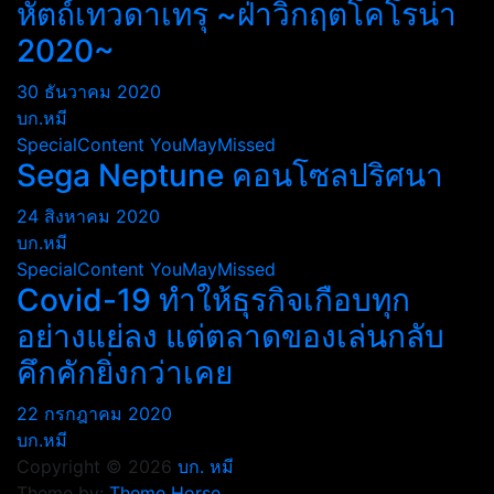
หัตถ์เทวดาเทรุ ~ฝ่าวิกฤตโคโรน่า
2020~
30 ธันวาคม 2020
บก.หมี
SpecialContent
YouMayMissed
Sega Neptune คอนโซลปริศนา
24 สิงหาคม 2020
บก.หมี
SpecialContent
YouMayMissed
Covid-19 ทำให้ธุรกิจเกือบทุก
อย่างแย่ลง แต่ตลาดของเล่นกลับ
คึกคักยิ่งกว่าเคย
22 กรกฎาคม 2020
บก.หมี
Copyright © 2026
บก. หมี
Theme by:
Theme Horse