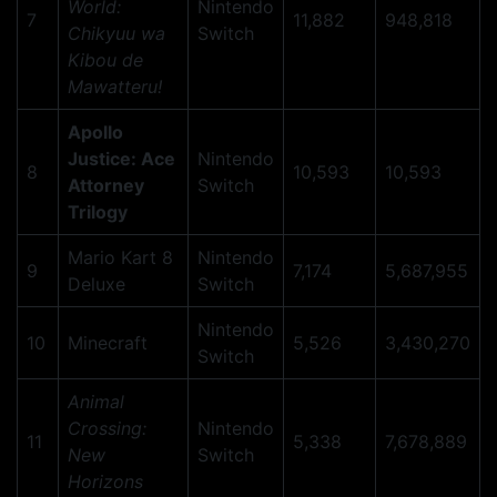
World:
Nintendo
7
11,882
948,818
Chikyuu wa
Switch
Kibou de
Mawatteru!
Apollo
Justice: Ace
Nintendo
8
10,593
10,593
Attorney
Switch
Trilogy
Mario Kart 8
Nintendo
9
7,174
5,687,955
Deluxe
Switch
Nintendo
10
Minecraft
5,526
3,430,270
Switch
Animal
Crossing:
Nintendo
11
5,338
7,678,889
New
Switch
Horizons