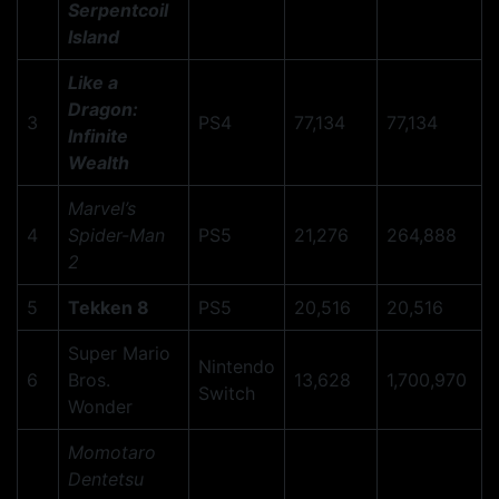
Serpentcoil
Island
Like a
Dragon:
3
PS4
77,134
77,134
Infinite
Wealth
Marvel’s
4
Spider-Man
PS5
21,276
264,888
2
5
Tekken 8
PS5
20,516
20,516
Super Mario
Nintendo
6
Bros.
13,628
1,700,970
Switch
Wonder
Momotaro
Dentetsu