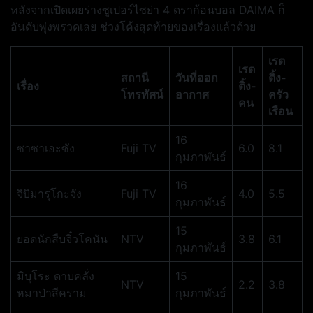
หลังจากเปิดเผยร่างซูเปอร์ไซย่า 4 ดราก้อนบอล DAIMA ก็
อันดับพุ่งพรวดเลย ช่วงโค้งสุดท้ายของเรื่องแล้วด้วย
เรต
เรต
สถานี
วันที่ออก
ติ้ง-
เรื่อง
ติ้ง-
โทรทัศน์
อากาศ
ครัว
คน
เรือน
16
ซาซาเอะซัง
Fuji TV
6.0
8.1
กุมภาพันธ์
16
จิบิมารุโกะจัง
Fuji TV
4.0
5.5
กุมภาพันธ์
15
ยอดนักสืบจิ๋วโคนัน
NTV
3.8
6.1
กุมภาพันธ์
มิบุโระ ดาบคลั่ง
15
NTV
2.2
3.8
หมาป่าสีคราม
กุมภาพันธ์