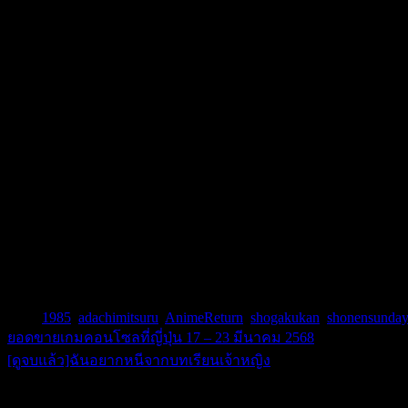
เรื่องราวของทัช เป็นเรื่องของพี่น้องฝาแฝด ทัตสึยะ (พี่) คัทสึยะ
จะเป็นคนเอื่อยๆ ฉลาดแบบเจ้าเล่ห์ แม้จริงๆ จะมีพรสวรรค์ไม่แพ
ทว่ามีสิ่งหนึ่งที่สองพี่น้องคู่นี้เหมือนกัน ก็คือ ทั้งสองรักผู้หญ
ผมคิดว่าใครที่ได้อ่านหรือเคยดูเรื่องนี้มาก่อน ก็น่าจะรู้คำตอบดี 
การ์ตูนกีฬาขายดีอันดับ 2 รองจากสแลมดังค์เรื่องเดียว) ยังถูกทำเ
แต่ก็ยังตามอยู่นะ) ส่วนอนิเมเรื่องนี้ บ้านเราออกอากาศทางช่อง 5 
จนถึงทุกวันนี้ แต่เราก็ยังดูทัชได้สนุกนะ สนุกจนหลายคนเริ่มห
Tags:
1985
,
adachimitsuru
,
AnimeReturn
,
shogakukan
,
shonensunda
ยอดขายเกมคอนโซลที่ญี่ปุ่น 17 – 23 มีนาคม 2568
แนะแนว
[ดูจบแล้ว]ฉันอยากหนีจากบทเรียนเจ้าหญิง
เรื่อง
บก. หมีจะบอกว่า