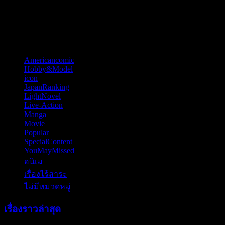
Happy New Year 2026
หมวดหมู่
Americancomic
(44)
Hobby&Model
(121)
icon
(52)
JapanRanking
(810)
LightNovel
(11)
Live-Action
(57)
Manga
(84)
Movie
(70)
Popular
(6)
SpecialContent
(77)
YouMayMissed
(4)
อนิเม
(797)
เรื่องไร้สาระ
(13)
ไม่มีหมวดหมู่
(6)
เรื่องราวล่าสุด