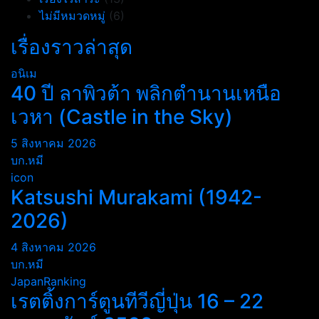
ไม่มีหมวดหมู่
(6)
เรื่องราวล่าสุด
อนิเม
40 ปี ลาพิวต้า พลิกตำนานเหนือ
เวหา (Castle in the Sky)
5 สิงหาคม 2026
บก.หมี
icon
Katsushi Murakami (1942-
2026)
4 สิงหาคม 2026
บก.หมี
JapanRanking
เรตติ้งการ์ตูนทีวีญี่ปุ่น 16 – 22