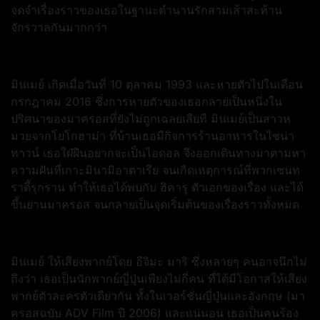
จดจำเรื่องราวของเธอในฐานะตำนานรักสามเส้าสะท้าน
จักรวาลกันมากกว่า
มินเมย์ เกิดเมื่อวันที่ 10 ตุลาคม 1993 และหายตัวไปในเดือน
กรกฎาคม 2016 ซึ่งการหายตัวของเธอกลายเป็นหนึ่งใน
ปริศนาของมาครอสที่ยังไม่ถูกเฉลยเสียที มินเมย์เป็นสาวห
มวยจากโยโกฮาม่า ที่บ้านเธอมีกิจการร้านอาหารในไชน่า
ทาวน์ เธอใฝ่ฝีนอยากจะเป็นไอดอล จึงออกเดินทางมาตามหา
ความฝันที่เกาะมินามิอาตาเรีย จนเกิดเหตุการณ์ที่พวกเซนท
ราดี้รุกราน ทำให้เธอได้พบกับ ฮิคารุ ตัวเอกของเรื่อง และได้
ขึ้นยานมาครอส จนกลายเป็นจุดเริ่มต้นของเรื่องราวทั้งหมด
มินเมย์ ให้เสียงพากย์โดย อีจิมะ มาริ ซึ่งหลายๆ คนอาจนึกไม่
ถึงว่า เธอเป็นนักพากย์ญี่ปุ่นเพียงไม่กี่คน ที่ได้มีโอกาสให้เสียง
พากย์ตัวละครตัวเดียวกัน ทั้งในเวอร์ชั่นญี่ปุ่นและอังกฤษ (มา
ครอสฉบับ ADV Film ปี 2006) และแน่นอน เธอเป็นคนร้อง