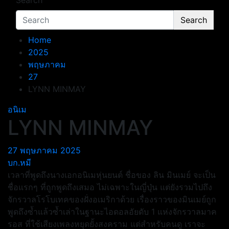
Search
Search
Home
2025
พฤษภาคม
27
LYNN MINMAY
อนิเม
LYNN MINMAY
27 พฤษภาคม 2025
บก.หมี
เวลาที่พูดถึงนางเอกอนิเมหุ่นยนต์ ชื่อของ ลิน มินเมย์ จะเป็น
ชื่อแรกๆ ที่ถูกพูดถึงเสมอ ไม่เฉพาะในญี่ปุ่น แต่ยังรวมไปถึง
จักรวาลโรโบเทคของฝั่งอเมริกาด้วย
เรื่องราวของมินเมย์ถูก
พูดถึงซ้ำแล้วซ้ำเล่าในฐานะไอดอลอัยดับ 1 แห่งจักรวาลมาค
รอส ที่ใช้เสียงเพลงหยุดยั้งสงคราม แต่สำหรับคนดู เราจะ