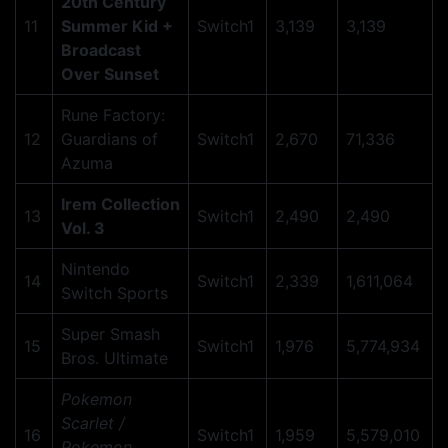
20th Century
11
Summer Kid +
Switch1
3,139
3,139
Broadcast
Over Sunset
Rune Factory:
12
Guardians of
Switch1
2,670
71,336
Azuma
Irem Collection
13
Switch1
2,490
2,490
Vol. 3
Nintendo
14
Switch1
2,339
1,611,064
Switch Sports
Super Smash
15
Switch1
1,976
5,774,934
Bros. Ultimate
Pokemon
Scarlet /
16
Switch1
1,959
5,579,010
Pokemon