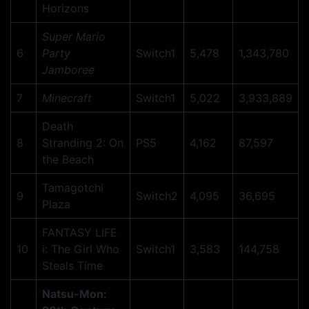
Horizons
Super Mario
6
Party
Switch1
5,478
1,343,780
Jamboree
7
Minecraft
Switch1
5,022
3,933,889
Death
8
Stranding 2: On
PS5
4,162
87,597
the Beach
Tamagotchi
9
Switch2
4,095
36,695
Plaza
FANTASY LIFE
10
i: The Girl Who
Switch1
3,583
144,758
Steals Time
Natsu-Mon: