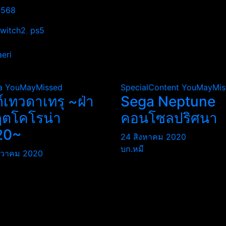
2568
Switch2
,
ps5
aeri
a
YouMayMissed
SpecialContent
YouMayMis
ถ์เทวดาเทรุ ~ฝ่า
Sega Neptune
ฤตโคโรน่า
คอนโซลปริศนา
20~
24 สิงหาคม 2020
บก.หมี
นวาคม 2020