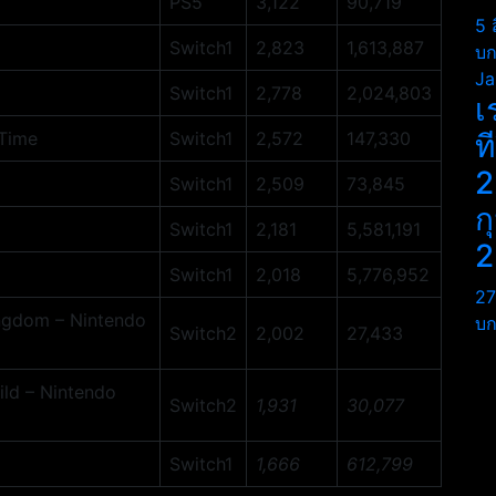
PS5
3,122
90,719
5 
Switch1
2,823
1,613,887
บก
Ja
Switch1
2,778
2,024,803
เ
 Time
Switch1
2,572
147,330
ท
2
Switch1
2,509
73,845
ก
Switch1
2,181
5,581,191
2
Switch1
2,018
5,776,952
27
ingdom – Nintendo
บก
Switch2
2,002
27,433
ild – Nintendo
Switch2
1,931
30,077
Switch1
1,666
612,799