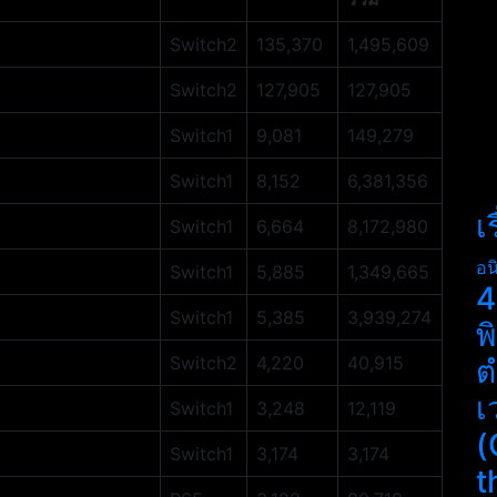
Switch2
135,370
1,495,609
Switch2
127,905
127,905
Switch1
9,081
149,279
Switch1
8,152
6,381,356
เ
Switch1
6,664
8,172,980
อน
Switch1
5,885
1,349,665
4
Switch1
5,385
3,939,274
พ
Switch2
4,220
40,915
ต
เ
Switch1
3,248
12,119
(
Switch1
3,174
3,174
t