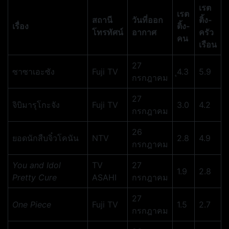
เรต
เรต
สถานี
วันที่ออก
ติ้ง-
เรื่อง
ติ้ง-
โทรทัศน์
อากาศ
ครัว
คน
เรือน
27
ซาซาเอะซัง
Fuji TV
ุ4.3
5.9
กรกฎาคม
27
จิบิมารุโกะจัง
Fuji TV
3.0
4.2
กรกฎาคม
26
ยอดนักสืบจิ๋วโคนัน
NTV
2.8
4.9
กรกฎาคม
You and Idol
TV
27
1.9
2.8
Pretty Cure
ASAHI
กรกฎาคม
27
One Piece
Fuji TV
1.5
2.7
กรกฎาคม