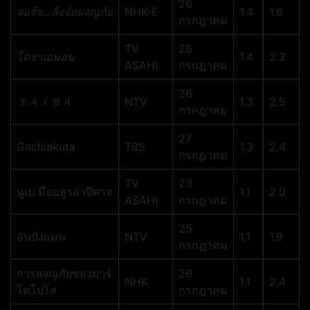
26
จอร์จ…ลิงจ๋อผจญภัย
NHK-E
1.4
1.6
กรกฎาคม
TV
26
โดราเอม่อน
1.4
2.2
ASAHI
กรกฎาคม
26
ＹＡＩＢＡ
NTV
1.3
2.5
กรกฎาคม
27
Gachiakuta
TBS
1.3
2.4
กรกฎาคม
TV
23
นูเบ มืออสูรล่าปีศาจ
1.1
2.0
ASAHI
กรกฎาคม
25
อันปังแมน
NTV
1.1
1.9
กรกฎาคม
การผจญภัยของมาร์
26
NHK
1.1
2.4
โคโปโล
กรกฎาคม