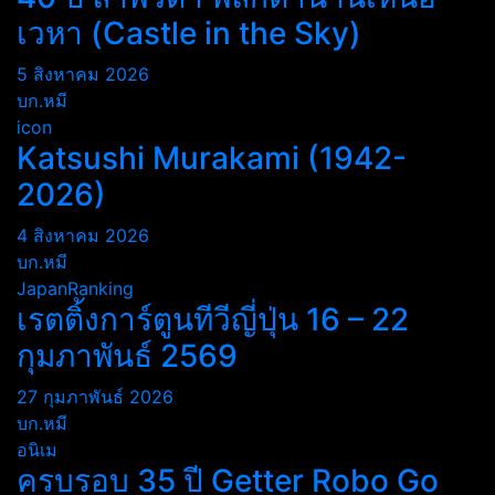
เวหา (Castle in the Sky)
5 สิงหาคม 2026
บก.หมี
icon
Katsushi Murakami (1942-
2026)
4 สิงหาคม 2026
บก.หมี
JapanRanking
เรตติ้งการ์ตูนทีวีญี่ปุ่น 16 – 22
กุมภาพันธ์ 2569
27 กุมภาพันธ์ 2026
บก.หมี
อนิเม
ครบรอบ 35 ปี Getter Robo Go