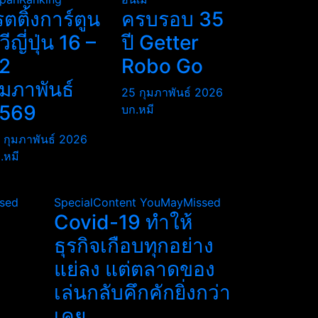
รตติ้งการ์ตูน
ครบรอบ 35
ีวีญี่ปุ่น 16 –
ปี Getter
2
Robo Go
ุมภาพันธ์
25 กุมภาพันธ์ 2026
569
บก.หมี
 กุมภาพันธ์ 2026
.หมี
sed
SpecialContent
YouMayMissed
Covid-19 ทำให้
ธุรกิจเกือบทุกอย่าง
แย่ลง แต่ตลาดของ
เล่นกลับคึกคักยิ่งกว่า
เคย