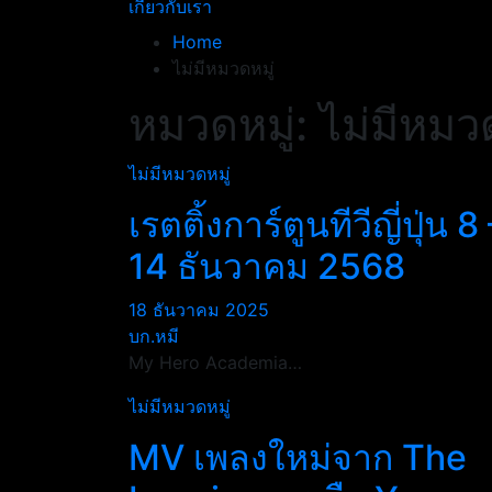
เกี่ยวกับเรา
Home
ไม่มีหมวดหมู่
หมวดหมู่:
ไม่มีหมวด
ไม่มีหมวดหมู่
เรตติ้งการ์ตูนทีวีญี่ปุ่น 8
14 ธันวาคม 2568
18 ธันวาคม 2025
บก.หมี
My Hero Academia…
ไม่มีหมวดหมู่
MV เพลงใหม่จาก The