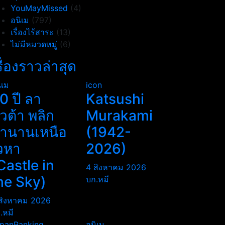
YouMayMissed
(4)
อนิเม
(797)
เรื่องไร้สาระ
(13)
ไม่มีหมวดหมู่
(6)
รื่องราวล่าสุด
ิเม
icon
0 ปี ลา
Katsushi
ิวต้า พลิก
Murakami
ำนานเหนือ
(1942-
วหา
2026)
Castle in
4 สิงหาคม 2026
he Sky)
บก.หมี
สิงหาคม 2026
.หมี
panRanking
อนิเม