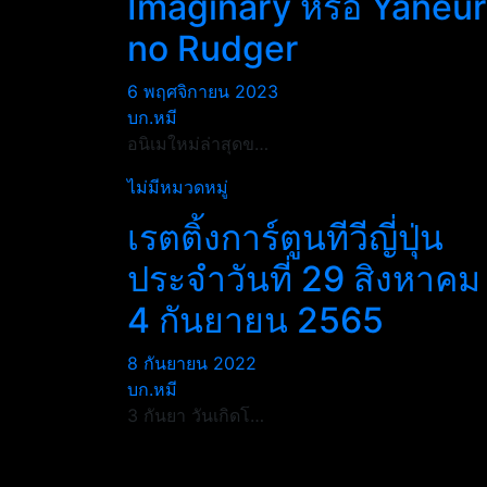
Imaginary หรือ Yaneu
no Rudger
6 พฤศจิกายน 2023
บก.หมี
อนิเมใหม่ล่าสุดข…
ไม่มีหมวดหมู่
เรตติ้งการ์ตูนทีวีญี่ปุ่น
ประจำวันที่ 29 สิงหาคม
4 กันยายน 2565
8 กันยายน 2022
บก.หมี
3 กันยา วันเกิดโ…