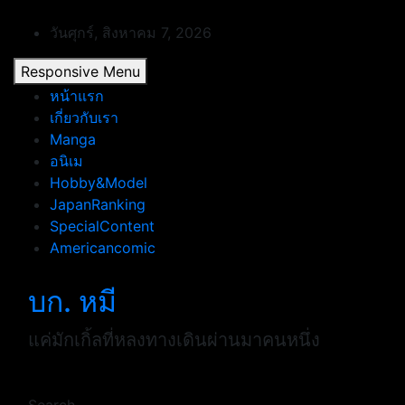
Skip
to
วันศุกร์, สิงหาคม 7, 2026
content
Responsive Menu
หน้าแรก
เกี่ยวกับเรา
Manga
อนิเม
Hobby&Model
JapanRanking
SpecialContent
Americancomic
บก. หมี
แค่มักเกิ้ลที่หลงทางเดินผ่านมาคนหนึ่ง