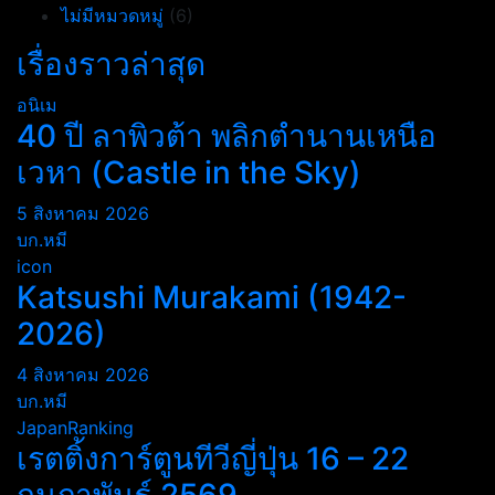
ไม่มีหมวดหมู่
(6)
เรื่องราวล่าสุด
อนิเม
40 ปี ลาพิวต้า พลิกตำนานเหนือ
เวหา (Castle in the Sky)
5 สิงหาคม 2026
บก.หมี
icon
Katsushi Murakami (1942-
2026)
4 สิงหาคม 2026
บก.หมี
JapanRanking
เรตติ้งการ์ตูนทีวีญี่ปุ่น 16 – 22