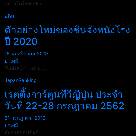
แม้จะไม่ใช่ขาประ…
อนิเม
ตัวอย่างใหม่ของชินจังหนังโรง
ปี 2020
18 พฤศจิกายน 2019
บก.หมี
ชินจังหนังโรงประ…
JapanRanking
เรตติ้งการ์ตูนทีวีญี่ปุ่น ประจำ
วันที่ 22-28 กรกฎาคม 2562
31 กรกฎาคม 2019
บก.หมี
สัปดาห์ก่อนชินจั…