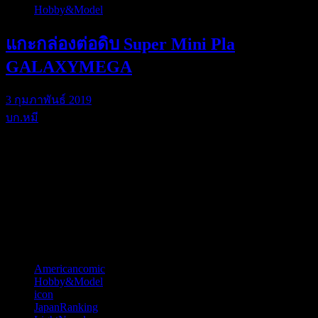
Hobby&Model
แกะกล่องต่อดิบ Super Mini Pla
GALAXYMEGA
3 กุมภาพันธ์ 2019
บก.หมี
ช่วงนี้ดูเหมือนผ…
บก. หมีจะบอกว่า
Happy New Year 2026
หมวดหมู่
Americancomic
(44)
Hobby&Model
(121)
icon
(52)
JapanRanking
(810)