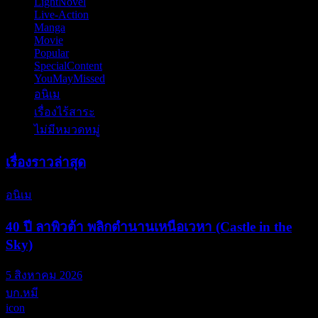
LightNovel
(11)
Live-Action
(57)
Manga
(84)
Movie
(70)
Popular
(6)
SpecialContent
(77)
YouMayMissed
(4)
อนิเม
(797)
เรื่องไร้สาระ
(13)
ไม่มีหมวดหมู่
(6)
เรื่องราวล่าสุด
อนิเม
40 ปี ลาพิวต้า พลิกตำนานเหนือเวหา (Castle in the
Sky)
5 สิงหาคม 2026
บก.หมี
icon