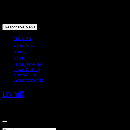
Skip
to
content
วันอาทิตย์, สิงหาคม 9, 2026
Responsive Menu
หน้าแรก
เกี่ยวกับเรา
Manga
อนิเม
Hobby&Model
JapanRanking
SpecialContent
Americancomic
บก. หมี
แค่มักเกิ้ลที่หลงทางเดินผ่านมาคนหนึ่ง
Search