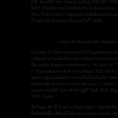
B.B. ของอิชิวาตะ โอซามุ ผู้เขียน Odd GP (198
1987 (ใช่ครับ จอมโจรคิดคู่ปรับโคนันน่ะแหละ 
เขียนโคนัน) และการ์ตูนหุ่นยนต์สุดฮิตแพทเลเบอร์
ท้ายยุค 80 กันด้วยสปริกแกนในปีั 1989
แม้ยุค 90 ซันเดย์จะมีการ์ตูนดังม
พอถึงยุค 90 ที่หลายๆ คนยกให้เป็นยุคทองของนิต
แต่นิตยสารโชเน็นซันเดย์เองก็มีผลงานเด่นๆ ออกม
นี้ด้วยครับ ด้วยผลงานสุดฮิตอย่าง “ล่าอสุรกาย” 
การ์ตูนเบสบอลระดับตำนาน Major ในปี 1994 (ไม่
ยอดขายสูงสุดตลอดกาลของโชเน็นซันเดย์ “ยอดนักสืิ
(ซึ่งตอนพิมพ์ช่วงแรก ๆ หลายคนบ่นว่า ไม่สนุก จะสู
นอกจากนั้นก็มี “เปลวฟ้าผ่าปฐพี” ในปี 1995 อินุ
1997 เป็นต้น
ซึ่งในยุค 90 นี้ บ้านเราเริ่มเข้าสู่ยุคการ์ตูนลิ
ซื้อลิขสิทธิ์มาตีพิมพ์ในบ้านเราเยอะมากครับ (ตอนน