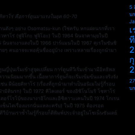
5 
บก
 คิทาโร่ คือการ์ตูนมาแรงในยุค 60-70
Ja
เ
ลงานดังๆ อย่าง Osomatsu-kun (ใช่ครับ หกแฝดนรกที่เรา
อยคิวทาโร่ (ฟูจิโกะ ฟูจิโอะ) ในปี 1964 นินจาคามุยในปี
ท
 นินจาเงาแดงในปี 1966 ปาร์แมนในปี 1967 คุเรในซันชิ
2
ลายๆ คนอาจจะพอคุ้นชื่ออยู่บ้าง เพราะหลายเรื่องถูกนำมา
ก
2
่ปุ่นเริ่มเข้าสู่จุดเปลี่ยน การ์ตูนทีวีเริ่มเข้ามามีอิทธิพล
บความนิยมมากขึ้น เนื้อหาการ์ตูนก็จะเริ่มเข้มข้นและจริงจัง
27
ช่น ผีน้อยคิทาโร่ (เรื่องที่ถูกนำมาทำเป็นอนิเมไม่รู้กี่รอบ
บก
่ามิตินรก) ในปี 1972 คิไคเดอร์ ของอิชิโนโมริ โชทาโร่
ก็ตเตอร์โรโบ้ของนางาอิโกและอิชิคาวะเคนในปี 1974 โกเรน
อเซ็นไตเรื่องแรกนั่นแหละครับ) ในปี 1975 ต้องรอด
ีวีบ้านเราซ้ำไม่รู้กี่รอบก็ตีพิมพ์ประจำอยู่ในโชเน็นซันเดย์