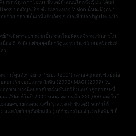
ิมพ์การ์ตูนจากโชเน็นซันเดย์กันแบบไล่หลังญี่ปุ่น ได้แก่
z ของวิบูลย์กิจ ซึ่งในส่วนของ Vision นั้นจะมีจุดน่า
ูนไทยด้วย กลายเป็นเวทีแจ้งเกิดของนักเขียนการ์ตูนไทยหน้า
นเดย์เริ่มมีความยาวมากขึ้น จากในอดีตจะมีรวมเล่มยาวไม่
อเนื่อง 5-6 ปี) แต่พอยุคนี้การ์ตูนยาวเกิน 40 เล่มหรือพิมพ์
แล้ว
งมีการ์ตูนดังๆ อย่าง กัชเบล!(2001) เคนอิจิลูกแกะพันธุ์เสือ
ียนเกมรักขอเป็นเทพนักจีบ (2008) MAGI (2009) ไป
ยอดขายของนิตยสารโชเน็นซันเดย์ตั้งแต่เข้าสู่ศตวรรษที่
่มต่อสัปดาห์ในปี 2000 หล่นลงมาเหลือ 330,000 เล่มในปี
องยอดขายก็ลดลง แต่ไม่รุนแรงเท่าซันเดย์) จนทำให้
ง สนพ.โชกักกุคังอีกแล้ว (แต่ถ้ามองในแง่ธุรกิจสิ่งพิมพ์ ก็