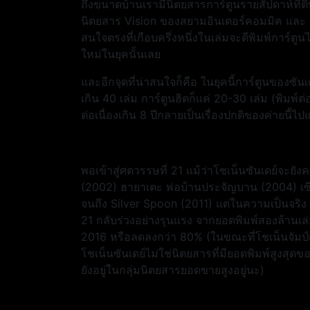
ถึงขนาดบ้านเรามีนิตยสารการ์ตูนรายสัปดาห์ที่ตีพ
นิตยสาร Vision ของสยามอินเตอร์คอมมิค และ Neo
สนใจตรงที่เกือบครึ่งหนึ่งในเล่มจะตีพิมพ์การ์ต
ใหม่ในยุคนั้นเลย
และอีกจุดที่น่าสนใจก็คือ ในยุคนี้การ์ตูนของซั
เกิน 40 เล่ม การ์ตูนฮิตก็แค่ 20-30 เล่ม (พิมพ์ต่
ต่อเนื่องเกิน 8 ปีกลายเป็นเรื่องปกติของค่ายนี้ไป
พอเข้าสู่ศตวรรษที่ 21 แม้ว่าโชเน็นซันเดย์จะยังค
(2002) ฮายาเตะ พ่อบ้านประจัญบาน (2004) เซ
จนถึง Silver Spoon (2011) แต่ในความเป็นจริง 
21 กลับร่วงอย่างรุนแรง จากยอดพิมพ์สองล้านเล
2016 หรือลดลงกว่า 80% (ในขณะที่โชเน็นจัมป์เ
โชเน็นซันเดย์ไม่ใช่นิตยสารที่มียอดพิมพ์สูงสุดขอ
ยังอยู่ในกลุ่มนิตยสารยอดขายสูงอยู่นะ)