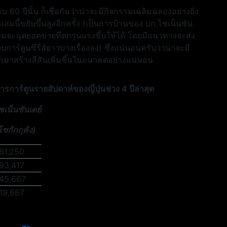
บ 60 ปีนั้น ก็เชื่อกันว่าน่าจะมีกิจกรรมเฉลิมฉลองอย่างยิ่ง
่มนี้ขยับขึ้นสูงอีกครั้ง (เป็นการบ้านของ บก.โชเน็นซัน
ายามจะฉุดยอดขายที่ตกรุนแรงขึ้นให้ได้ โดยมีแนวทางจะส่ง
าร์ตูนซีรี่ส์ยาวบางเรื่องลง) ซึ่งแน่นอนครับว่าน่าจะมี
ามาสร้างสีสันเพิ่มขึ้นในอนาคตอย่างแน่นอน
าร์ตูนรายสัปดาห์ของญี่ปุ่นช่วง 4 ปีล่าสุด
ชเน็นซันเดย์
โชกักกุคัง)
61,250
93,417
45,667
19,667