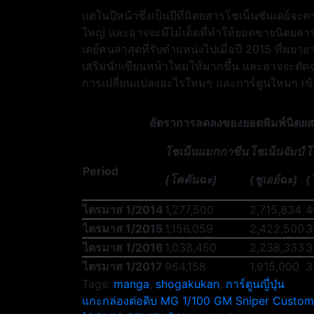
แต่ในปีหน้าซึ่งเป็นปีที่นิตยสารโชเน็นซันเดย์จะคร
ใหญ่ และอาจจะมีไม้เด็ดที่ทำให้ยอดขายนิตยสารเล
เดย์คนล่าสุดที่รับตำแหน่งไปเมื่อปี 2015 ที่พย
เสริมนักเขียนหน้าใหม่ให้มากขึ้น และอาจจะตัดจบก
การเปลี่ยนแปลงอะไรใหม่ๆ และการ์ตูนใหม่ๆ เข้
อัตราการลดลงของยอดพิมพ์นิตยสารก
โชเน็นแมกกาซีน
โชเน็นจัมป์
โ
Period
(โคดันฉะ)
(ชูเอย์ฉะ)
(
ไตรมาส 1/2014
1,277,500
2,715,834
4
ไตรมาส 1/2015
1,156,059
2,422,500
3
ไตรมาส 1/2016
1,038,450
2,238,333
3
ไตรมาส 1/2017
964,158
1,915,000
3
Tags:
manga
,
shogakukan
,
การ์ตูนญี่ปุ่น
แนะแนว
แกะกล่องต่อดิบ MG 1/100 GM Sniper Custom