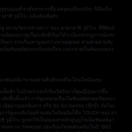
่รูปแบบที่เราคุ้นตามากขึ้น แต่จุดเปลี่ยนจริงๆ ก็คือเรื่อง
าฮาชิ รูมิโกะ แจ้งเกิดเต็มตัว
“ลามู ทรามวัยจากต่างดาว” ของ ทาคาฮาชิ รูมิโกะ ที่ตีพิมพ์
มนิยมอย่างสูงในระดับที่เรียกได้ว่าเป็นปรากฎการณ์แห่ง
ินค้าใหม่ๆ จากเรื่องลามูออกวางขายอยู่เลย) ตามด้วยสายลับ
น็นซันเดย์พุ่งแรงเกินเล่มอื่นๆ และกลายเป็นต้นแบบของ
ของซันเดย์มานานหลายสิบปีก่อนที่จะโดนโคนันแซง
งเต็มตัว ในบ้านเราเองก็เริ่มเปิดรับการ์ตูนญี่ปุ่นมากขึ้น
ระดับขึ้นหิ้งแล้ว การ์ตูนหลายเรื่องในซันเดย์ยกพลเรียงแถว
bi (นิคุมารุยอดนินจา) หรือ Gu Gu Ganmo (กุ๊กกุ๊ก กัมโมะ
นการ์ตูนระดับร้อยล้านเล่มในปัจจุบันก็คือ TOUCH ของ อา
ฮาชิ รูมิโกะ ถูกยกให้เป็นสองเสาหลักคู่บุญโชเน็นซันเดย์มา
ย่าง Honō no Tenkōsei (นักเรียนใหม่พลังเพลิง)ในปี 1983