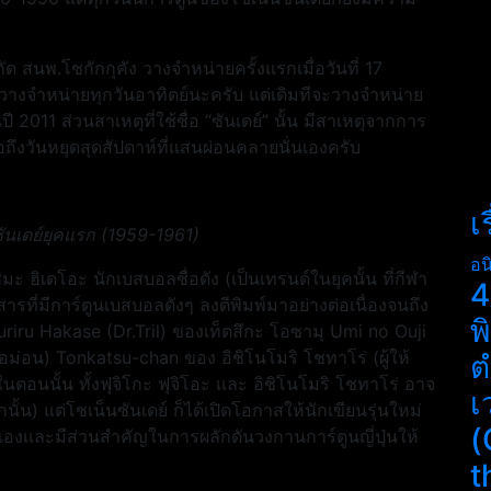
ว
ด สนพ.โชกักกุคัง วางจำหน่ายครั้งแรกเมื่อวันที่ 17
ด้วางจำหน่ายทุกวันอาทิตย์นะครับ แต่เดิมทีจะวางจำหน่าย
ี 2011 ส่วนสาเหตุที่ใช้ชื่อ “ซันเดย์” นั้น มีสาเหตุจากการ
ื่อถึงวันหยุดสุดสัปดาห์ที่แสนผ่อนคลายนั่นเองครับ
เ
ันเดย์ยุคแรก (1959-1961)
อน
 ฮิเดโอะ นักเบสบอลชื่อดัง (เป็นเทรนด์ในยุคนั้น ที่กีฬา
4
รที่มีการ์ตูนเบสบอลดังๆ ลงตีพิมพ์มาอย่างต่อเนื่องจนถึง
พ
 Suriru Hakase (Dr.Tril) ของเท็ตสึกะ โอซามุ Umi no Ouji
อม่อน) Tonkatsu-chan ของ อิชิโนโมริ โชทาโร่ (ผู้ให้
ต
ในตอนนั้น ทั้งฟุจิโกะ ฟุจิโอะ และ อิชิโนโมริ โชทาโร่ อาจ
เ
กนั้น) แต่โชเน็นซันเดย์ ก็ได้เปิดโอกาสให้นักเขียนรุ่นใหม่
(
งและมีส่วนสำคัญในการผลักดันวงกานการ์ตูนญี่ปุ่นให้
t