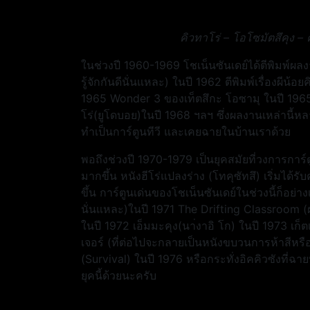
คิวทาโร่ – โอโซมัตสึคุง –
ในช่วงปี 1960-1969 โชเน็นซันเดย์ได้ตีพิมพ์ผ
รู้จักกันดีนั่นแหละ) ในปี 1962 ตีพิมพ์เรื่องผีน้
1965 Wonder 3 ของเท็ตสึกะ โอซามุ ในปี 1965
โร่(ยูโดบอย)ในปี 1968 ฯลฯ ซึ่งผลงานเหล่านี้ห
ทำเป็นการ์ตูนทีวี และเคยฉายในบ้านเราด้วย
พอถึงช่วงปี 1970-1979 เป็นยุคสมัยที่วงการการ์ตูนญี
มากขึ้น หนังฮีโร่แปลงร่าง (โทคุซัทสึ) เริ่มได้รั
ขึ้น การ์ตูนเด่นของโชเน็นซันเดย์ในช่วงนี้ก็อย่างเ
นั่นแหละ)ในปี 1971 The Drifting Classroom (ฝ
ในปี 1972 เอ็มมะคุง(นา่งาอิ โก) ในปี 1973 เ
เจอร์ (ที่ต่อไปจะกลายเป็นหนังขบวนการห้าสีหรื
(Survival) ในปี 1976 หรือกระทั่งอิคคิวซังที่ฉายท
ยุคนี้ด้วยนะครับ