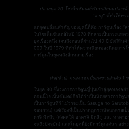
ปลายยุค 70 โชเน็นซันเดย์เริ่มเปลี่ยนแปลงเข้าสู
“ลามู” ที่ทำให้ทาค
แต่จุดเปลี่ยนสำคัญของยุคนี้ก็คือ การ์ตูนเรื่อง 
ในโชเน็นซันเดย์ในปี 1978 ที่กลายเป็นกระแสควา
ยุคเรื่องหนึ่ง (จนถึงตอนนี้ผ่านไป 40 ปี ยังมีส
009 ในปี 1979 ที่ทำให้ความนิยมของนิตยสารโชเ
การ์ตูนในยุคหลังอีกหลายเรื่อง
ทัช(ซ้าย) ครองแชมป์ยอดขายอันดับ 1 
ในยุค 80 ซึ่งวงการการ์ตูนญี่ปุ่นเข้าสู่ยุคทองอย่า
ตอนนี้โชเน็นซันเดย์ถือได้ว่าเป็นนิตยสารการ์ตูน
เป็นการ์ตูนทีวี ไม่ว่าจะเป็น Sasuga no Saruto
จอมกวน) แต่เรื่องที่เป็นปรากฎการณ์จนกลายเป็
ดาจิ มิตสึรุ (ส่งผลให้ อาดาจิ มิตสึรุ และ ทาคา
จนถึงปัจจุบัน) และในยุคนี้ยังมีการ์ตูนเด่นๆ อ