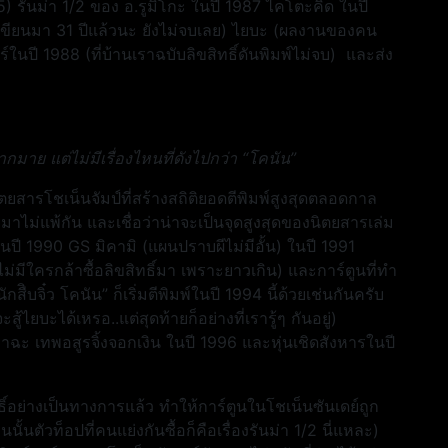
5) รันม่า 1/2 ของ อ.รูมิโกะ ในปี 1987 ไคโตะคิด ในปี
เขียนมา 31 ปีแล้วนะ ยังไม่จบเลย) ไยบะ (ผลงานของคน
ในปี 1988 (ที่บ้านเราฉบับลิขสิทธิ์ดันพิมพ์ไม่จบ) และส่ง
ากมาย แต่ไม่มีเรื่องไหนที่ดังไปกว่า “โคนัน”
ยสารโชเน็นจัมป์ที่สร้างสถิติยอดตีพิมพ์สูงสุดตลอดกาล
าไม่แพ้กัน และเชื่อว่าน่าจะเป็นจุดสูงสุดของนิตยสารเล่ม
ในปี 1990 GS มิคามิ (แผนปราบผีไม่มีอั้น) ในปี 1991
มีใครกล้าซื้อลิขสิทธิ์มา เพราะยาวเกิน) และการ์ตูนที่ทำ
บจิ๋ว โคนัน” ก็เริ่มตีพิมพ์ในปี 1994 นี้ด้วยเช่นกันครับ
้ไยบะได้เหรอ..แต่สุดท้ายก็อย่างที่เรารู้ๆ กันอยู่)
ยาฉะ เทพอสูรจิ้งจอกเงิน ในปี 1996 และหุ่นเชิดสังหารในปี
ขสิทธิ์อย่างเป็นทางการแล้ว ทำให้การ์ตูนในโชเน็นซันเดย์ถูก
ั้นตัวท็อปที่คนแย่งกันซื้อก็คือเรื่องรันม่า 1/2 นี่แหละ)