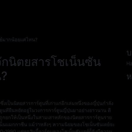
เดย์มากน้อยแค่ไหน?
บ
้จักนิตยสารโชเน็นซัน
Ha
น?
ห
ึ่งเป็นนิตยสารการ์ตูนที่เก่าแก่อีกเล่มหนึ่งของญี่ปุ่นกำลัง
์ตูนทียืนหยัดอยู่ในวงการการ์ตูนญี่ปุ่นมาอย่างยาวนาน ตี
นถูกยกให้เป็นหนึ่งในสามเสาหลักของนิตยสารการ์ตูนราย
โชเน็นแมกกาซีน แม้ว่าหลังๆ ความนิยมของโชเน็นซันเดย์จะ
0-1990 แต่ทุกวันนี้การ์ตูนของโชเน็นซันเดย์ก็ยังมีความ