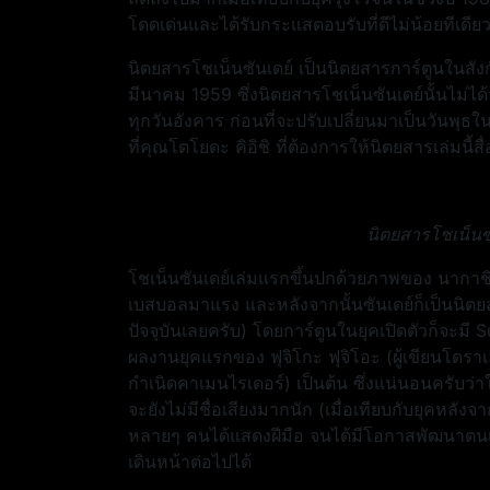
โดดเด่นและได้รับกระแสตอบรับที่ดีไม่น้อยทีเดีย
นิตยสารโชเน็นซันเดย์ เป็นนิตยสารการ์ตูนในสังกั
มีนาคม 1959 ซึ่งนิตยสารโชเน็นซันเดย์นั้นไม่ไ
ทุกวันอังคาร ก่อนที่จะปรับเปลี่ยนมาเป็นวันพุธในป
ที่คุณโตโยดะ คิอิชิ ที่ต้องการให้นิตยสารเล่มนี้ส
นิตยสารโชเน็นซ
โชเน็นซันเดย์เล่มแรกขึ้นปกด้วยภาพของ นากาชิมะ
เบสบอลมาแรง และหลังจากนั้นซันเดย์ก็เป็นนิตยสา
ปัจจุบันเลยครับ) โดยการ์ตูนในยุคเปิดตัวก็จะมี
ผลงานยุคแรกของ ฟุจิโกะ ฟุจิโอะ (ผู้เขียนโดราเ
กำเนิดคาเมนไรเดอร์) เป็นต้น ซึ่งแน่นอนครับว่า
จะยังไม่มีชื่อเสียงมากนัก (เมื่อเทียบกับยุคหลังจา
หลายๆ คนได้แสดงฝีมือ จนได้มีโอกาสพัฒนาตนเอ
เดินหน้าต่อไปได้