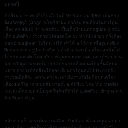
ขนาดนี้
คัตสึระ มาซาคาสึ เกิดเมื่อวันที่ 10 ธันวาคม 1962 เป็นชาว
จังหวัดฟุคุอิ (มักถูก อ.โทริยามะ อากิระ ล้อเลียนในการ์ตูน
เรื่อง ดร.สลัมป์ ว่า อ.คัตสึระ เป็นเด็กบ้านนอกอยู่บ่อยๆ) สมัย
เด็ก อ.คัตสึระ ร่างกายไม่ค่อยแข็งแรง ทำให้หลายๆ ครั้งต้อง
นอนป่วยอยู่เฉยๆ ไปไหนไม่ได้ ทำให้ อ.ใช้เวลาที่อยู่บนเตียง
ฝึกฝนการวาดรูป ทว่าจริงๆ แล้วตัวอาจารย์เองในตอนนั้นไม่
ได้ชอบและเติบโตมากับการ์ตูนหรอกนะ แต่อาจารย์ชอบอ่าน
นิยายกับดูภาพยนตร์มากกว่า จนกระทั่งตอนเรียนชั้นมัธยม
ปลาย อาจารย์คัตสึระได้ลองเขียนการ์ตูนส่งไปประกวดชิง
รางวัลเท็ตสึกะ เพราะหวังจะเอาเงินรางวัลไปซื้อชุดเครื่อง
เสียงสเตริโอ (จากบทสัมภาษณ์ อ.คัตสึระ โดย Viz Media)
และนั่นก็กลายมาเป็นจุดเริ่มต้นที่ทำให้ อ.คัตสึระ เข้าสู่วงการ
นักเขียนการ์ตูน
หลังจากสร้างสรรค์ผลงาน One-Shot ลองผิดลองถูกออกมา
หลายเรื่อง อ.คัตสึระก็ได้สร้างสรรค์การ์ตูนยอดมนุษย์ “วิง