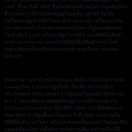
แมน” ขึ้นมาในปี 1983 ซึ่งเดิมทีมันเหมือนเป็นการ์ตูนล้อเลียน
ฮีโร่แปลงร่างที่กำลังโด่งดังอยู่ในยุคนั้น (ยุค 80 ถือเป็น
รุ่งเรืองของซูเปอร์เซ็นไตและตำรวจอวกาศ) แต่วิงแมนกลับ
ประสบความสำเร็จเกินคาดจนกลายเป็นการ์ตูนยอดฮิตของ
โชเน็นจัมป์ ถูกสร้างเป็นการ์ตูนโทรทัศน์ และผลิตเป็นสินค้า
ต่างๆ ออกมามากมายจนถึงปัจจุบันก็ยังมีสินค้าต่างๆ โดย
เฉพาะฟิกเกอร์ของวิงแมนออกมาขายอยู่เรื่อยๆ (แถมแพง
ด้วย-ฮา)
หลังจากความสำเร็จของวิงแมน อ.คัตสึระก็ยังสร้างสรรค์ผล
งานแนวใหม่ ๆ ออกมาอยู่เรื่อยๆ เรื่องที่น่าสนใจก็อย่าง
เช่น Present from Lemon การ์ตูนแนวไอดอลบ้าพลังความ
ยาว 2 เล่มจบที่พอจะมีคนพูดถึงอยู่บ้าง แต่ที่ประสบความ
สำเร็จแบบเกินคาดจริงๆ ก็คือซีรี่ส์ Video Girl ที่เริ่มต้นจาก
One-Shot (การ์ตูนสั้นจบในตอน) ในปี 1989 จนกลายเป็น
ซีรี่ส์ที่ตั้งคำถามกับความรักและความเป็นมนุษย์ (ในขณะที่วิง
แมนเหมือนเป็นการตั้งคำถามกับความฝัน) ผลงานเรื่องนี้ตี