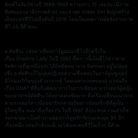
พิมพ์ในจัมป์ช่วงปี 1989-1992 ความยาว 15 เล่มจบ (มีภาค
พิเศษออกมาอีกภาคด้วย) และล่าสุด Video Girl ยังถูกสร้าง
เป็นละครทีวีไปเมื่อต้นปี 2018 โดยเป็นเหตุการณ์หลังจากภาค
ทีวี 25 ปีด้วยนะ
อ.คัตสึระ กลับมาเขียนการ์ตูนแนวฮีโร่อีกครั้งใน
เรื่อง Shadow Lady ในปี 1992 ที่คราวนี้เป็นฮีโร่สาวยาม
รัตติกาลที่ดูเหมือนจะได้อิทธิพลมาจาก Batman อยู่ไม่น้อย
(ซึ่ง อ.คัตสึระก็ไม่เคยปฏิเสธความชื่นชอบในการ์ตูนซูเปอร์
ฮีโร่อเมริกันของตัวอาจารย์ โดยเฉพาะแบทแมน) มาจนถึง
เรื่อง DNA² ที่สื่อถึงพัฒนาการในการเขียนคาแรกเตอร์ผู้หญิง
ของอาจารย์คัตสึระได้อย่างเด่นชัดมาก คือเริ่มเปลี่ยนแนวจาก
คาแรกเตอร์สาวน้อยน่ารักกลายเป็นสาวน้อยเซ็กซี่ที่ดูเป็น
ผู้ใหญ่ขึ้น จนมาถึงเรื่อง I”s ในปี 1997 ที่ประสบความสำเร็จ
จนกลายมาเป็นตำนานของการ์ตูนรักวัยรุ่นแห่งยุค 90 อีก
เรื่องหนึ่ง แถมกำลังจะมีเวอร์ชั่นละครทีวีในเร็วๆ นี้ด้วย