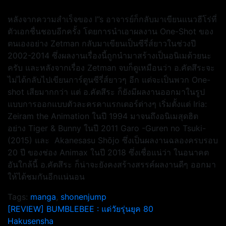
หลังจากความสำเร็จของ I”s อาจารย์ก็กลับมาเขียนแนวฮีโร่ที่
ตัวเอกชื่นชอบอีกครั้ง โดยการนำเอาผลงาน One-Shot ของ
ตนเองอย่าง Zetman กลับมาเขียนเป็นซีรี่ส์ยาวในช่วงปี
2002-2014 ซึ่งผลงานเรื่องนี้ถูกนำมาสร้างเป็นอนิเมด้วยนะ
ครับ และหลังจากเรื่อง Zetman จบก็ดูเหมือนว่า อ.คัตสึระจะ
ไม่ได้กลับไปเขียนการ์ตูนซีรี่ส์ยาวๆ อีก แต่จะเป็นพวก One-
shot เสียมากกว่า แต่ อ.คัตสึระ ก็ยังมีผลงานออกมาในรูป
แบบการออกแบบตัวละครคาแรกเตอร์ต่างๆ เริ่มตั้งแต่ Iria:
Zeiram the Animation ในปี 1994 มาจนถึงอนิเมสุดฮิต
อย่าง Tiger & Bunny ในปี 2011 Garo -Guren no Tsuki-
(2015) และ Akanesasu Shōjo ซึ่งเป็นผลงานฉลองครบรอบ
20 ปี ของช่อง Animax ในปี 2018 ซึ่งเชื่อแน่ว่า ในอนาคต
อันใกล้นี้ อ.คัตสึระ ก็น่าจะยังคงสร้างสรรค์ผลงานดีๆ ออกมา
ให้ได้ชมกันอีกแน่นอน
Tags:
manga
,
shonenjump
แนะแนว
[REVIEW] BUMBLEBEE : แด่วัยรุ่นยุค 80
Hakusensha