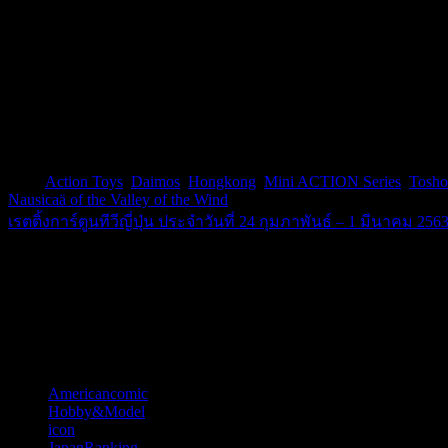
โดยภาพรวมแล้วไดมอสตัวนี้ก็ถือว่าเป็นโมเดลสำเร็จรูปที่คุ้มกั
จะไม่เหมาะสำหรับเด็กนัก เพราะด้วยความที่จุดพับแปลงร่างเยอะ 
ตัวโชโกคิน(หุ่นเหล็ก)ที่ทำได้ดีและแพงกว่า ดังนั้นถ้ามีโชโกคินอย
ดาบตู่
Battle Break
Tags:
Action Toys
,
Daimos
,
Hongkong
,
Mini ACTION Series
,
Tosho
Nausicaä of the Valley of the Wind
แนะแนว
เรตติ้งการ์ตูนทีวีญี่ปุ่น ประจำวันที่ 24 กุมภาพันธ์ – 1 มีนาคม 256
เรื่อง
บก. หมีจะบอกว่า
Happy New Year 2026
หมวดหมู่
Americancomic
(44)
Hobby&Model
(121)
icon
(52)
JapanRanking
(810)