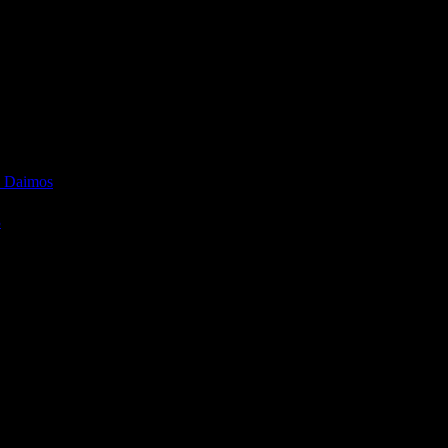
บราคาพันต้นๆ ครับ สามารถแปลงร่างได้ดีในระดับหนึ่งแม้ในร่างรถจ
แต่ตัวพลาสติกนั้นค่อนข้างอ่อน หากหนักมือไปอาจจะหักคามือได้ง่า
ู่แล้วก็ข้ามตัวนี้ไปได้เลยครับแต่ถ้ายังไม่มีล่ะก็ด้วยราคาที่สบาย
 Daimos
3