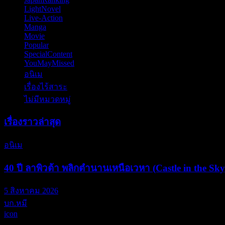
LightNovel
(11)
Live-Action
(57)
Manga
(84)
Movie
(70)
Popular
(6)
SpecialContent
(77)
YouMayMissed
(4)
อนิเม
(797)
เรื่องไร้สาระ
(13)
ไม่มีหมวดหมู่
(6)
เรื่องราวล่าสุด
อนิเม
40 ปี ลาพิวต้า พลิกตำนานเหนือเวหา (Castle in the Sky
5 สิงหาคม 2026
บก.หมี
icon