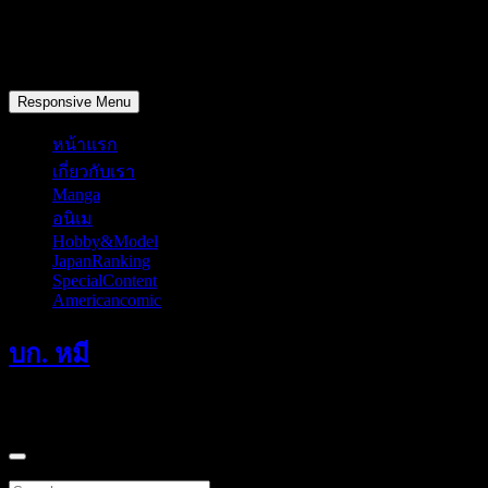
Skip
to
content
วันพฤหัสบดี, สิงหาคม 6, 2026
Responsive Menu
หน้าแรก
เกี่ยวกับเรา
Manga
อนิเม
Hobby&Model
JapanRanking
SpecialContent
Americancomic
บก. หมี
แค่มักเกิ้ลที่หลงทางเดินผ่านมาคนหนึ่ง
Search