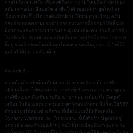
ภายในนี่แหละครับ เพียงแต่เรื่องราวถูกปรับเปลี่ยนไปตามยุค
สมัย กลายเป็น อีสปอร์ต อาชีพในฝันของเด็กๆ ยุคใหม่ แต่
เรื่องราวมันก็ไม่ได้ขายฝันอีสปอร์ตให้สวยหรูอะไรนะครับ
กลับถ่ายทอดความยากลำบากของวงการนี้ออกมาให้เห็นถึง
มิตรภาพและความพยายามของผู้เล่นแต่ละคน รวมถึงการชิง
ไหวชิงพริบ หักหลังและเล่ห์เหลี่ยมทางธุรกิจที่ครอบงำวงการ
นี้อยู่ รวมถึงประเด็นคลื่นลูกใหม่จะแซงคลื่นลูกเก่า ที่ตัวซีรี่ส์
พูดถึงไว้ตั้งแต่ต้นเรื่องด้วย
พี่เทพเยี่ยชิว
ทว่าเมื่อเทียบกับต้นฉบับนิยาย ก็ต้องยอมรับว่ามีการปรับ
เปลี่ยนเนื้อหาไปพอสมควร ตรงที่เยี่ยชิวพระเอกของเราดูเป็น
คนดีขึ้นเยอะเมื่อเทียบกับนิยาย (ฮา) อย่างน้อยก็ไม่อัดบุหรี่
เหมือนในนิยายล่ะนะ ส่วนอวาตาร์ตอนเล่นเกมนั้นก็จะใช้ซีจีที่
ทำออกมาได้ค่อนข้างดีครับ พี่เยี่ยในเกมนี่นึกถึงจูล่งใน
Dynasty Warriors เลย (โดยเฉพาะ อี๋เยี่ยจือชิว นี่จูล่งชัดๆ)
แต่ดูแล้วแต่ละตัวมันคล้ายๆ กันไปนิดเหมือนทีมงานพยายาม
คุมโทนเอาไว้ ในขณะที่ในนิยายกับอนิเมดูมีสีสันจัดจ้านวิบวับ