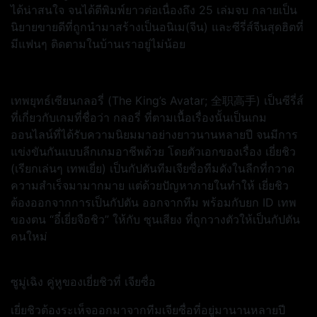
ได้น่าสนใจ จนได้ตีพิมพ์ยาวต่อเนื่องถึง 25 เล่มจบ กลายเป็น
นิยายขายดีที่ถูกนำมาสร้างเป็นอนิเม(จีน) และซีรี่ส์จีนสุดฮิตที่
มีแฟนๆ ติดตามในบ้านเราอยู่ไม่น้อย
เทพยุทธ์เซียนกลอรี่ (The King’s Avatar; 全职高手) เป็นซีรี่ส์
ที่เกี่ยวกับเกมที่ชื่อว่า กลอรี่ ที่ตามเนื้อเรื่องนั้นเป็นเกม
ออนไลน์ที่ได้รับความนิยมมาอย่างยาวนานหลายปี จนมีการ
แข่งขันกันแบบลีกเกมอาชีพด้วย โดยตัวเอกของเรื่อง เยี่ยชิว
(เรียกเล่นๆ เทพเยี่ย) เป็นกัปตันทีมเจียซื่อทีมดังในลีกที่กวาด
ความสำเร็จมามากมาย แต่ด้วยปัญหาภายในทำให้ เยี่ยชิว
ต้องออกจากการเป็นกัปตัน ออกจากทีม พร้อมกับยก ID เทพ
ของตน “อี๋เยี่ยจือชิว” ให้กับ ซุนเสียง ที่ถูกวางตัวให้เป็นกัปตัน
คนใหม่
ซูมู่เฉิง คู่หูของเยี่ยชิวที่ เจียซื่อ
เยี่ยชิวต้องระเห็จออกมาจากทีมเจียซื่อที่อยู่มานานหลายปี