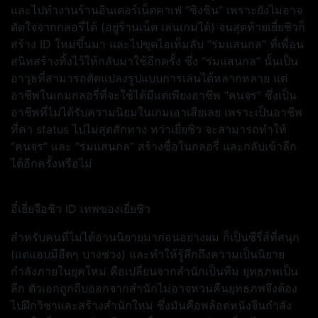
และไปทำงานร้านอินเตอร์เน็ตคาเฟ่ “ซิงซิน” เพราะยังไม่อาจ
ตัดใจจากกลอรี่ได้ (อยู่ร้านเน็ต เล่นเกมได้) จนสุดท้ายเยี่ยชิวก็
สร้าง ID ใหม่ขึ้นมา และไปขุดไอเท็มลับ “ร่มแสนกล” ที่เพื่อน
สนิทสร้างทิ้งไว้ให้กลับมาใช้อีกครั้ง ซึ่ง “ร่มแสนกล” นั้นเป็น
อาวุธที่สามารถดัดแปลงรูปแบบการเล่นได้หลากหลาย แต่
อาชีพในเกมกลอรี่ที่จะใช้ได้มีแต่เพียงอาชีพ “คนจร” ซึ่งเป็น
อาชีพที่ไม่ได้รับความนิยมในเกมเอาเสียเลย เพราะเป็นอาชีพ
ที่ค่า status ไปไม่สุดสักทาง ทว่าเยี่ยชิว จะสามารถทำให้
“คนจร” และ “ร่มแสนกล” สร้างชื่อในกลอรี่ และกลับเข้าลีก
ได้อีกครั้งหรือไม่
อี๋เยี่ยจือชิว ID เทพของเยี่ยชิว
สำหรับคนที่ไม่ได้อ่านนิยายมาก่อนอย่างผม ก็เป็นซีรี่ส์ที่สนุก
(แต่แอบมีอืดๆ บางช่วง) และทำให้รู้สึกถึงความเป็นนิยาย
กำลังภายในยุคใหม่ คือเปลี่ยนจากสำนักเป็นทีม ยุทธภพเป็น
ลีก ตัวเอกถูกถีบออกจากสำนักไม่อาจหวนคืนยุทธภพจึงต้อง
ไปฝึกวิชาและสร้างสำนักใหม่ ซึ่งมันคือพล้อตหนังจีนกำลัง