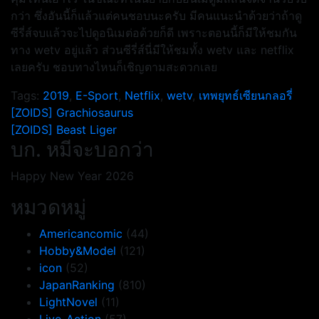
กว่า ซึ่งอันนี้ก็แล้วแต่คนชอบนะครับ มีคนแนะนำด้วยว่าถ้าดู
ซีรี่ส์จบแล้วจะไปดูอนิเมต่อด้วยก็ดี เพราะตอนนี้ก็มีให้ชมกัน
ทาง wetv อยู่แล้ว ส่วนซีรี่ส์นี่มีให้ชมทั้ง wetv และ netflix
เลยครับ ชอบทางไหนก็เชิญตามสะดวกเลย
Tags:
2019
,
E-Sport
,
Netflix
,
wetv
,
เทพยุทธ์เซียนกลอรี่
แนะแนว
[ZOIDS] Grachiosaurus
[ZOIDS] Beast Liger
เรื่อง
บก. หมีจะบอกว่า
Happy New Year 2026
หมวดหมู่
Americancomic
(44)
Hobby&Model
(121)
icon
(52)
JapanRanking
(810)
LightNovel
(11)