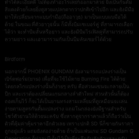
ทำได้ละเอียดดี ไม่ต้องทำอะไรเลยก็ออกมาสวย ยิ่งเป็นกันดั้ม
สีแดงด้วยก็เลยยิ่งดูสวยแปลกตากว่าปกติเข้าไปอีก และยังมีมือ
มาให้เปลี่ยนจากแบบกำมือ(ถืออาวุธ) มาเป็นแบบแบมือได้
ด้วย ในขณะที่ตัวอาวุธนั้น ก็มีทั้งบีมเซเบอร์คู่ ที่สามารถเลือก
ได้ว่า จะทำบีมสั้นหรือยาว และยังมีบีมไรเฟิลคู่ที่สามารถปรับ
ความยาว และเอามารวมกันเป็นบีมลันเชอร์ได้ด้วย
Birdform
นอกจากนี้ PHOENIX GUNDAM ยังสามารถแปลงร่างเป็น
เบิร์ดฟอร์ม(ยาน) เพื่อที่จะใช้ไม้ตาย Burning Fire ได้ด้วย
โดยกลไกแปลงร่างนั้นก็ง่ายๆ ครับ คือส่วนแขนจะกลายเป็น
ปีก และเราต้องเปลี่ยนแกนกลางลำตัวใหม่ ส่วนหัวนั้นก็ต้อง
ถอดเก็บไว้ ก็จะได้เป็นยานทรงสามเหลี่ยมที่ดูเหมือนจะเล่น
ง่ายตามสูตรกันดั้มแปลงร่าง แถมในกล่องยังมีฐานสำหรับ
โชว์ตัวยานให้ด้วยนะครับ ซึ่งหากดูจากราคาแล้วก็ถือว่าเป็น
ตัวที่คุ้มค่าคุ้มราคาอีกตัวเลย เพราะปกติ SD นี่ก็ขายกันราคา
ถูกอยู่แล้ว แถมยังต่อง่ายด้วย ถ้าเป็นแฟนเกม SD Gundam G
Generation ก็น่าจะมีเก็บไว้เป็นที่ระลึกกันสักตัวแหละครับ