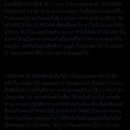
ตอนที่มีข่าวว่าซีรี่ส์ SD Cross Silhouette จะทำ PHOENIX
GUNDAM ออกมาขาย ผมและแฟนๆ กันดั้มอีกหลายคนนี่ถึง
กับร้องเฮหน้าจอกันเลยทีเดียว แต่หลายๆ คนกลับสงสัยว่า ไอ้
เจ้า PHOENIX GUNDAM นี่มันคืออะไร ทำไมถึงไม่เคยได้ยิน
มาก่อน ซึ่งก็ไม่แปลกใจครับ เพราะ PHOENIX GUNDAM นั้น
มันไม่ได้อยู่ในสารบบของกันดั้มปกติไม่ว่าจักรวาลอนิเมหรือ
คอมมิค แต่มันเป็นกันดั้มที่ปรากฏตัวในเกมชุด SD Gundam
G Generation ที่มีมาหลายภาคนั่นเองครับ
PHOENIX GUNDAM นั้นถือได้ว่าเป็นหุ่นเทพขาประจำตัว
หนึ่งในเกมชุด SD Gundam G Generation ตั้งแต่เกราะของ
มันที่เป็นนาโนสกินที่สามารถซ่อมแซมตัวเองได้ (ว่ากันว่ามัน
เป็นญาติห่างๆ ของเทิร์นเอกันดั้ม) ฟื้นพลังตัวเองได้ แถมยัง
สามารถออกปฏิบัติการระยะไกลโดยไม่ต้องเติมเชื้อเพลิงเลย!
ซึ่งจนถึงตอนนี้ PHOENIX GUNDAM ก็ยังมีปริศนามากมาย
ทั้งความเป็นมาและเทคโนโลยีลึกลับในตัวของมันที่ยังไม่ได้
เปิดเผยออกมาให้แฟนๆ ได้ทราบกัน แต่ทุกคนรู้ดีว่า ถ้าเล่น