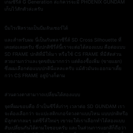
เกมซีรี่ส์ G Generation ล่ะก็ควรจะมี PHOENIX GUNDAM
เก็บไว้สักตัวล่ะครับ
บีมไรเฟิลรวมเป็นบีมลันเชอร์ได้
และสำหรับผม นี่เป็นกันพลาซีรี่ส์ SD Cross Silhouette ที่
เคยต่อเลยครับ ซึ่งปกติซีรี่ส์นี้เราจะต่อได้สองแบบ คือต่อแบบ
SD FRAME ปกติที่มีให้มา หรือใช้ CS FRAME ที่มีสัดส่วน
สวยงามกว่าและจุดขยับมากกว่า แต่ต้องซื้อเพิ่ม (ขายแยก)
ซึ่งผมเลือกต่อแบบปกตินี่แหละครับ แม้ตัวมันจะออกมาเตี้ย
กว่า CS FRAME อยู่บ้างก็ตาม
ส่วนดวงตาสามาาถเปลี่ยนได้สองแบบ
จุดที่ผมขอบคือ ถ้าเป็นซีรี่ส์เก่าๆ เวลาต่อ SD GUNDAM เรา
จะต้องเลือกว่า จะแปะสติกเกอร์ดวงตาแบบไหน แบบปกติหรือ
มีลูกตากลมๆ แต่ซีรี่ส์ใหม่ๆ เขาจะให้เราเลือกทำได้สองแบบ
สับเปลี่ยนกันได้ตามใจชอบครับ และในส่วนการแยกสีก็ถือว่า