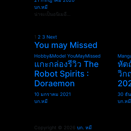
21 กรกฎาคม 2020
บก.หมี
น่าจะเป็นอนิเมอี…
Posts
1
2
3
Next
You may Missed
pagination
Hobby&Model
YouMayMissed
Mang
แกะกล่องรีวิว The
หัต
Robot Spirits :
วิก
Doraemon
20
10 มกราคม 2021
30 ธั
บก.หมี
บก.หมี
Copyright © 2026
บก. หมี