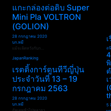
แกะกล่องต่อดิบ Super
Mini Pla VOLTRON
(GOLION)
28 กรกฎาคม 2020
เ
บก.หมี
อน
แม้จะผิดหวังกับก…
4
JapanRanking
พ
เรตติ้งการ์ตูนทีวีญี่ปุ่น
ต
ประจำวันที่ 13 – 19
เ
(
กรกฎาคม 2563
t
28 กรกฎาคม 2020
บก.หมี
5 
อัพเดทช้าไปหลายว…
บก