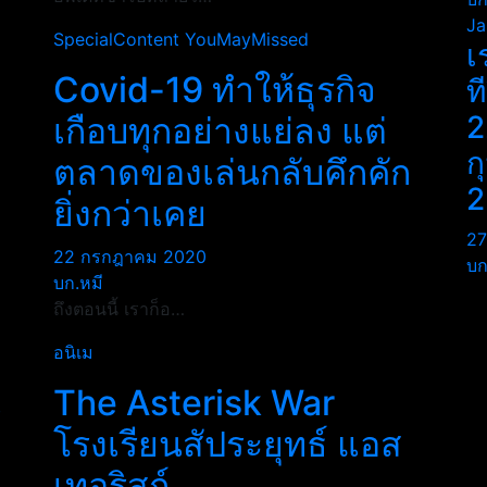
Ja
SpecialContent
YouMayMissed
เ
Covid-19 ทำให้ธุรกิจ
ท
2
เกือบทุกอย่างแย่ลง แต่
ก
ตลาดของเล่นกลับคึกคัก
2
ยิ่งกว่าเคย
27
22 กรกฎาคม 2020
บก
บก.หมี
ถึงตอนนี้ เราก็อ…
อนิเม
น
The Asterisk War
โรงเรียนสัประยุทธ์ แอส
เทอริสก์