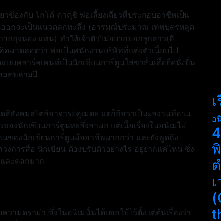
วข้องกับ โกโต้ คาคุชิ พ่อเลี้ยงเดี่ยวที่ประกอบอาชีพเป็น
นั้นออกจะเป็นแนวตลกทะลึ่ง (อารมณ์ประมาณ เทพบุตรหลุด
กากถุงน่อง แทน) ทำให้เจ้าตัวไม่อยากบอกลูกสาว(ฮิ
คิดมาตลอดว่า พ่อเป็นพนักงานบริษัทที่แต่งตัวเนี้ยบไป
แบบคลาร์คเคนท์เป็นนักเขียนการ์ตูนใส่ขาสั้นเสื้อยืดนั่งปั่น
้ตลอดหลายปี
เ
สียดสีสังคมสไตล์อาจารย์คุเมตะ แต่ก็ถือว่าเป็นผลงานที่อ่าน
อน
าวของนักเขียนการ์ตูนทะลึ่งลามก แต่เนื้อเรื่องในอนิเมไม่
4
านของนักเขียนการ์ตูนมืออาชีพมากกว่า และยังพูดถึง
พ
วงการสื่อ นักเขียน ต้องปรับตัวอย่างไร อยู่ยากแค่ไหน ซึ่ง
นุกและตลกมาก
ต
เ
(
t
ความดราม่า ซึ่งในอนิเมนั้นได้บอกใบ้ไว้ตั้งแต่ต้นเรื่องว่า