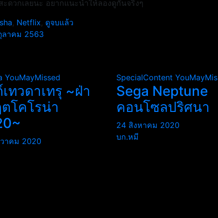
มสะดวกเลยนะ อยากแนะนำให้ลองดูกันจริงๆ
sha
,
Netflix
,
ดูจบแล้ว
 ตุลาคม 2563
a
YouMayMissed
SpecialContent
YouMayMis
ถ์เทวดาเทรุ ~ฝ่า
Sega Neptune
ฤตโคโรน่า
คอนโซลปริศนา
20~
24 สิงหาคม 2020
บก.หมี
นวาคม 2020