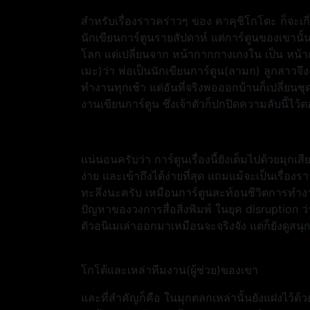
สำหรับเรื่องราวคร่าวๆ ของ คาคุชิโกโตะ ก็จะเกี่ย
นักเขียนการ์ตูนรายสัปดาห์ แต่การ์ตูนของเขา
โลก แต่เปลี่ยนจาก หน้ากากกางเกงใน เป็น หน้า
เมะ)ว่า พ่อเป็นนักเขียนการ์ตูน(ลามก) ลูกสาวจึง
ทำงานทุกเช้า แต่อันที่จริงพอออกบ้านก็เปลี่ยนชุด
งานเขียนการ์ตูน ซึ่งเจ้าตัวก็ปกปิดความลับนี้ไว
แน่นอนครับว่า การ์ตูนเรื่องนี้ยังเต็มไปด้วยมุกเ
ง่าย และเข้าถึงได้ง่ายที่สุด แถมแม้จะเป็นเรื่องร
ทะลึ่งนะครับ เหมือนการ์ตูนสะท้อนชีวิตการทำง
ปัญหาของวงการสื่อสิ่งพิมพ์ ในยุค disruption ว่า
ตัวอนิเมเล่าออกมาเหมือนจะจริงจัง แต่ก็ยังดูส
โกโต้และเหล่าทีมงาน(ผู้ช่วย)ของเขา
และที่สำคัญก็คือ ในมุกตลกเหล่านั้นยังแฝงไว้ด้วย