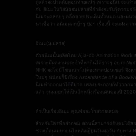
ดูแล้วจะปวดตับตอนท้ายแน่ๆ เพราะอนิเมจะเล่าแบ
กับ ฮิเมะในวัยมัธยมปลายที่กำลังจะรับรู้ความจริง
นิเมจะคล่อยๆ คลี่คลายประเด็นทั้งหมด และผนวก
น่าเชื่อว่า อนิเมตลกบ้าๆ บอๆ เรื่องนี้ จะแฝงคว
ฮิเมะ(ม.ปลาย)
ตัวอนิเมนั้นผลิตโดย Ajia-do Animation Work ส
เพราะมีผลงานประจำที่หากินได้ยาวๆ อย่าง
Nin
NHK จะไม่มีโฆษณา ไม่ต้องหาสปอนเซอร์ จึงหาก
ใหม่ๆ หน่อยก็มีเรื่อง
Ascendance of a Bookw
นิเมทำออกมาได้ดีมาก เพลงประกอบก็ทำออกมาลงตัว
แล้ว จนผมยกให้เป็นอีกหนึ่งเรื่องเด่นของปี 2020 
ถ้าเป็นเรื่องฮิเมะ คุณพ่อจะโวยวายเสมอ
สำหรับใครที่อยากชม ตอนนี้สามารถรับชมได้สอง
ช่วงเดือนเมษายนไล่หลังญี่ปุ่นวันต่อวัน กับทาง Ne