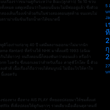
บเรื่องราวขนานคู่กันระหว่าง ฮิเมะ(ลูกสาว) วัย 10 ขวบ
5 
ทั้งหมด แต่ดูเหมือนว่าในตอนนั้นจะไม่มีพ่ออยู่แล้ว ซึ่งตัวอ
บก
สองเส้นเรื่องเข้าด้วยกันในช่วงสองตอนสุดท้าย จนแทบไม่
Ja
ามดราม่าเข้มข้นเรียกน้ำตาได้ขนาดนี้
เ
ท
2
ตูดิโอเก่าแก่อายุ 40 ปี แต่มีผลงานออกมาไม่มากนัก
ก
tama Rantarō
ที่สร้างให้ NHK มาตั้งแต่ปี 1993 (อนิเม
2
ินได้ยาวๆ) จนถึงตอนนี้ก็สองพันกว่าตอนแล้ว หรือถ้า
orm
ไงครับ ซึ่งบอกเลยว่าสำหรับเรื่อง
คาคุชิโกโตะ
นี้ ตัวอ
27
ดี เนื้อเรื่องก็ถือว่าจบได้สมบูรณ์ ไม่มีอะไรให้คาใจ
บก
นี้เลยครับ
ช่องทาง คือทาง AIS PLAY ที่ทยอยปล่อยมาให้ชมตั้งแต่
tflix ที่เพิ่งปล่อยให้ดูกันยาวๆ รวดเดียวเมื่อเดือนตุลาคมที่