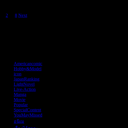
หน่วยผจญคนไฟลุก …
Posts
1
2
…
8
Next
pagination
บก. หมีจะบอกว่า
Happy New Year 2026
หมวดหมู่
Americancomic
(44)
Hobby&Model
(121)
icon
(52)
JapanRanking
(810)
LightNovel
(11)
Live-Action
(57)
Manga
(84)
Movie
(70)
Popular
(6)
SpecialContent
(77)
YouMayMissed
(4)
อนิเม
(797)