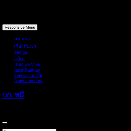
Skip
to
content
วันศุกร์, สิงหาคม 7, 2026
Responsive Menu
หน้าแรก
เกี่ยวกับเรา
Manga
อนิเม
Hobby&Model
JapanRanking
SpecialContent
Americancomic
บก. หมี
แค่มักเกิ้ลที่หลงทางเดินผ่านมาคนหนึ่ง
Search