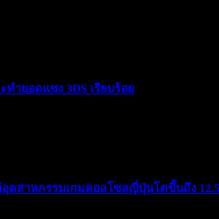
และทำยอดแซง 3DS เรียบร้อย
ห้อุตสาหกรรมเกมคอลโซลญี่ปุ่นโตขึ้นถึง 12