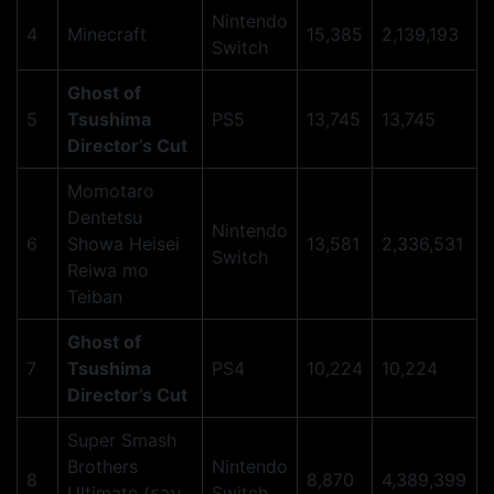
Nintendo
4
Minecraft
15,385
2,139,193
Switch
Ghost of
5
Tsushima
PS5
13,745
13,745
Director’s Cut
Momotaro
Dentetsu
Nintendo
6
Showa Heisei
13,581
2,336,531
Switch
Reiwa mo
Teiban
Ghost of
7
Tsushima
PS4
10,224
10,224
Director’s Cut
Super Smash
Brothers
Nintendo
8
8,870
4,389,399
Ultimate (รวม
Switch