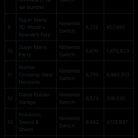
ชุด bundle)
Super Mario
Nintendo
9
3D World +
8,212
857,492
Switch
Bowser’s Fury
Super Mario
Nintendo
10
6,810
1,970,823
Party
Switch
Animal
Nintendo
11
Crossing: New
6,770
6,860,913
Switch
Horizons
Game Builder
Nintendo
12
6,573
219,530
Garage
Switch
Pokémon
Nintendo
13
Sword &
6,462
4,112,937
Switch
Shield