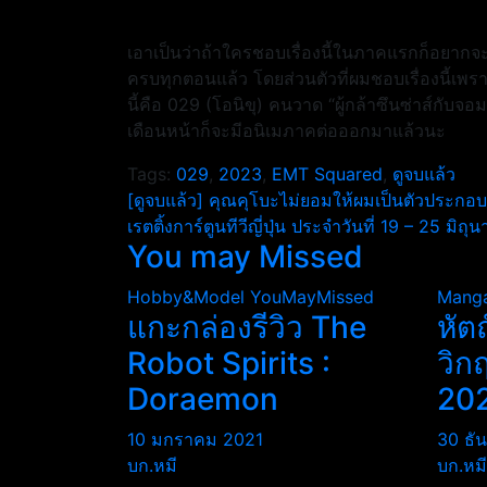
เอาเป็นว่าถ้าใครชอบเรื่องนี้ในภาคแรกก็อยาก
ครบทุกตอนแล้ว โดยส่วนตัวที่ผมชอบเรื่องนี้เพ
นี้คือ 029 (โอนิขุ) คนวาด “ผู้กล้าซึนซ่าส์กับจอมม
เดือนหน้าก็จะมีอนิเมภาคต่อออกมาแล้วนะ
Tags:
029
,
2023
,
EMT Squared
,
ดูจบแล้ว
แนะแนว
[ดูจบแล้ว] คุณคุโบะไม่ยอมให้ผมเป็นตัวประกอบ
เรตติ้งการ์ตูนทีวีญี่ปุ่น ประจำวันที่ 19 – 25 มิ
เรื่อง
You may Missed
Hobby&Model
YouMayMissed
Mang
แกะกล่องรีวิว The
หัต
Robot Spirits :
วิก
Doraemon
20
10 มกราคม 2021
30 ธั
บก.หมี
บก.หมี