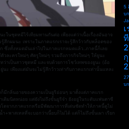
5 
บก
Ja
เ
นะในชุดหมีไร้เทียมทานกันต่อ เพียงแต่ว่าเนื้อเรื่องมันอาจ
ท
ามรู้สึกผมนะ เพราะในภาคแรกเราจะรู้สึกว้าวกับพล็อตของ
2
ซึ่งทั้งหมดมันเล่าไปในภาคแรกหมดแล้ว..ภาคนี้ก็เลย
ก
มีตัวละครใหม่ๆ ศัตรูใหม่ๆ รวมถึงภารกิจใหม่ๆ ให้ยูนะ
มาทว่าเป็นสาวชุดหมี และจบด้วยการโชว์เทพของยูนะ (อ้อ
2
ยู่นะ เพียงแต่มันจะไม่รู้สึกว้าวเท่ากับภาคแรกเท่านั้นแหละ
27
บก
ก็มีกลิ่นอายของความเป็นยูริอ่อนๆ มาตั้งแต่ภาคแรก
าเดิมนิดหน่อย แต่ยังไม่ถึงขั้นยูริจ๋า ยังอยู่ในระดับแฟนตาซี
ยเติบโตจากภาคแรกหรือมีพัฒนาการที่เด่นชัดทำให้ภาคนี้ดูไม่
+พาสเทลที่จะบอกว่าเนี้ยบก็ไม่ได้ แต่ก็ไม่ถึงขั้นเผา เรียก