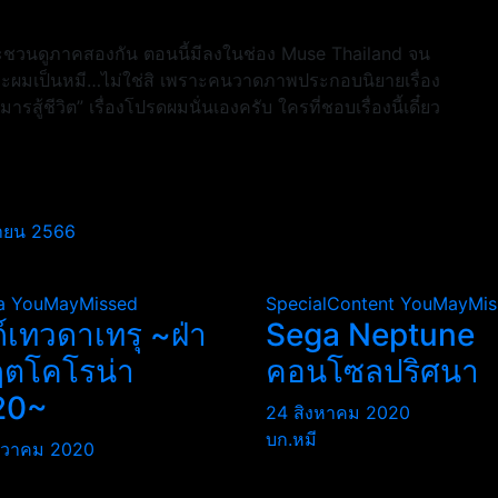
จะชวนดูภาคสองกัน ตอนนี้มีลงในช่อง Muse Thailand จน
ราะผมเป็นหมี…ไม่ใช่สิ เพราะคนวาดภาพประกอบนิยายเรื่อง
ารสู้ชีวิต” เรื่องโปรดผมนั่นเองครับ ใครที่ชอบเรื่องนี้เดี๋ยว
ถุนายน 2566
a
YouMayMissed
SpecialContent
YouMayMis
ถ์เทวดาเทรุ ~ฝ่า
Sega Neptune
ฤตโคโรน่า
คอนโซลปริศนา
20~
24 สิงหาคม 2020
บก.หมี
นวาคม 2020