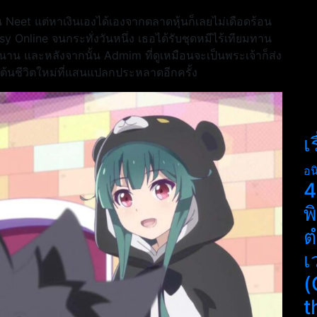
็น Neet แต่หาเงินเองได้เองจากตลาดหุ้นก็เลยไม่เดือดร้อน
 Online จนกระทั่งวันหนึ่ง เธอได้รับชุดหมีไร้เทียมทาน
 และหลังจากนั้น Admim ที่ดูเหมือนจะเป็นพระเจ้าก็ส่ง
่มต้นชีวิตใหม่ที่แสนแปลกประหลาดอีกครั้ง
เ
อน
4
พ
ต
เ
(
t