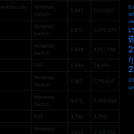
wa Kibou de
Nintendo
5 
5,947
1,011,957
Switch
บก
Ja
Nintendo
เ
5,872
3,470,376
Switch
ท
Nintendo
2
5,626
4,251,794
Switch
ก
PS5
5,594
29,992
2
Nintendo
27
5,193
7,716,620
Switch
บก
Nintendo
4,415
5,466,898
Switch
PS5
3,798
3,798
Nintendo
3,653
5,312,552