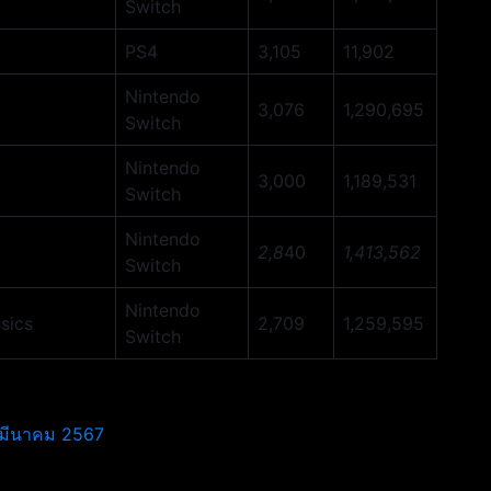
Switch
PS4
3,105
11,902
Nintendo
3,076
1,290,695
Switch
Nintendo
3,000
1,189,531
Switch
Nintendo
2,8
40
1,413,562
Switch
Nintendo
sics
2,709
1,259,595
Switch
/
0 มีนาคม 2567