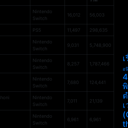
Nintendo
16,012
56,003
Switch
PS5
11,497
298,635
Nintendo
9,031
5,748,900
Switch
เ
Nintendo
8,257
1,787,466
Switch
อน
4
Nintendo
7,680
124,441
พ
Switch
ต
shoni
Nintendo
7,011
21,139
เ
Switch
(
Nintendo
6,961
6,961
t
Switch