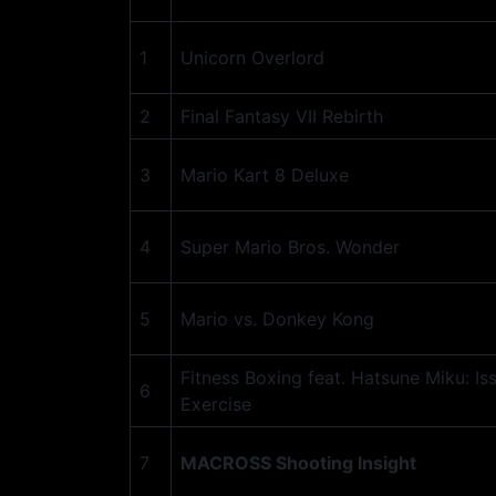
1
Unicorn Overlord
2
Final Fantasy VII Rebirth
3
Mario Kart 8 Deluxe
4
Super Mario Bros. Wonder
5
Mario vs. Donkey Kong
Fitness Boxing feat. Hatsune Miku: Is
6
Exercise
7
MACROSS Shooting Insight