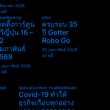
สิงหาคม 2026
.หมี
panRanking
อนิเม
รตติ้งการ์ตูน
ครบรอบ 35
ีวีญี่ปุ่น 16 –
ปี Getter
2
Robo Go
ุมภาพันธ์
25 กุมภาพันธ์ 2026
569
บก.หมี
 กุมภาพันธ์ 2026
.หมี
sed
SpecialContent
YouMayMissed
Covid-19 ทำให้
ธุรกิจเกือบทุกอย่าง