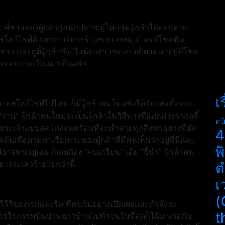
ด พี่ชายของผู้กล้าถูกนักปราชญ์ในกลุ่มผู้กล้าไล่ออกจาก
่างสโลว์ไลฟ์ด้วยการบริหารร้านขายยาสมุนไพรที่โซลตัน
ว และลูตี้ผู้กล้าซึ่งเป็นน้องสาวของเรดก็ตามมาอยู่ที่โซล
มยังคอยแวะเวียนมาเยี่ยมอีก
เ
าหายสโลว์ไลฟ์ไปไหน ก็มีผู้กล้าคนใหม่ซึ่งได้รับแต่งตั้งจาก
“วาน” ผู้กล้าคนใหม่จะเป็นผู้กล้าในวิถีทางที่แตกต่างจากลูตี้
อน
อพระเจ้าแบบสุดโต่งจนพร้อมที่จะทำลายทุกสิ่งทุกอย่างที่ขัด
4
เพื่อตามหาเรือเหาะของผู้กล้าที่มีคนเห็นว่าอยู่ที่นี่และ
พ
็มิอาจทนอยู่เฉย ก็เลยต้อง “ตบเกรียน” เอ้ย “ชี้นำ” ผู้กล้าคน
กอย่างจะเลวร้ายไปกว่านี้
ต
เ
(
วีวี่วีของเรดและริต ที่คบกันอย่างเปิดเผยและกำลังจะ
t
รเวรวีรกรรมปั่นป่วนชาวบ้านไปทั่วจนในที่สุดก็ได้มาเจอกับ