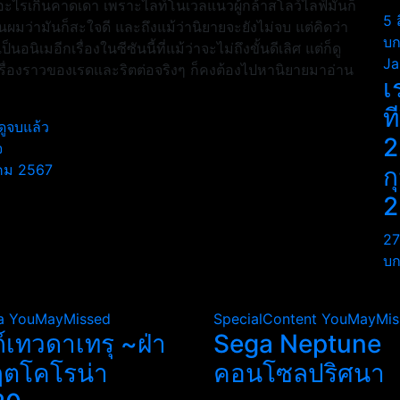
่มีอะไรเกินคาดเดา เพราะไลท์โนเวลแนวผู้กล้าสโลว์ไลฟ์มันก็
5 
ว่ามันก็สะใจดี และถึงแม้ว่านิยายจะยังไม่จบ แต่คิดว่า
บก
นิเมอีกเรื่องในซีซันนี้ที่แม้ว่าจะไม่ถึงขั้นดีเลิศ แต่ก็ดู
Ja
รื่องราวของเรดและริตต่อจริงๆ ก็คงต้องไปหานิยายมาอ่าน
เ
ท
ดูจบแล้ว
2
จ
นาคม 2567
ก
2
27
บก
a
YouMayMissed
SpecialContent
YouMayMis
ถ์เทวดาเทรุ ~ฝ่า
Sega Neptune
ฤตโคโรน่า
คอนโซลปริศนา