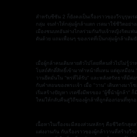
สำหรับซีซัน 2 ก็ยังคงเป็นเรื่องราวของวีรบุรุษเร
กลุ่ม จนทำให้กลุ่มผู้กล้าแตก เรดมาใช้ชีวิตอย
เมืองชนบทอันห่างไกลร่วมกันกับเจ้าหญิงริตแฟนสา
ตันด้วย แถมเพื่อนๆ ของเรดที่เป็นกลุ่มผู้กล้าเดิ
เมื่อผู้กล้าคนเดิมหายตัวไปโดยที่คนทั่วไปไม่รู้ว่
โบสถ์ศักดิ์สิทธิ์เข้ามาทำหน้าที่แทน แต่ดูเหมือน 
วานยึดมั่นใน “พรที่ได้รับ” และพลังศรัทธาที่มีต่
กับคำสอนของพระเจ้า เมื่อ “วาน” เดินทางมาโซลตัน
เริ่มสร้างปัญหา เรดซึ่งมีพรของ “ผู้ชี้นำผู้กล้า” ก
ใหม่ให้กลับคืนสู่วิถีของผู้กล้าที่ถูกต้องก่อนที่ทุ
เนื้อหาในเรื่องจะมีสองส่วนหลักๆ คือชีวิตรักสุดส
แต่งงานกัน กับเรื่องราวของผู้กล้าวานที่สร้างวี