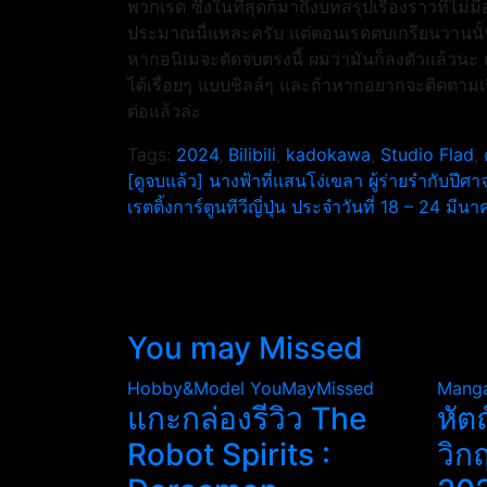
พวกเรด ซึ่งในที่สุดก็มาถึงบทสรุปเรื่องราวที่ไม
ประมาณนี่แหละครับ แต่ตอนเรดตบเกรียนวานนั้นผม
หากอนิเมจะตัดจบตรงนี้ ผมว่ามันก็ลงตัวแล้วนะ เป็นอ
ได้เรื่อยๆ แบบชิลล์ๆ และถ้าหากอยากจะติดตามเ
ต่อแล้วล่ะ
Tags:
2024
,
Bilibili
,
kadokawa
,
Studio Flad
,
แนะแนว
[ดูจบแล้ว] นางฟ้าที่แสนโง่เขลา ผู้ร่ายรำกับปีศา
เรตติ้งการ์ตูนทีวีญี่ปุ่น ประจำวันที่ 18 – 24 มี
เรื่อง
You may Missed
Hobby&Model
YouMayMissed
Mang
แกะกล่องรีวิว The
หัต
Robot Spirits :
วิก