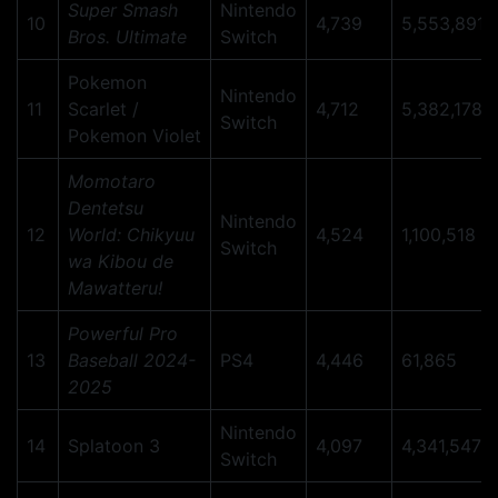
Super Smash
Nintendo
10
4,739
5,553,891
Bros. Ultimate
Switch
Pokemon
Nintendo
11
Scarlet /
4,712
5,382,178
Switch
Pokemon Violet
Momotaro
Dentetsu
Nintendo
12
World: Chikyuu
4,524
1,100,518
Switch
wa Kibou de
Mawatteru!
Powerful Pro
13
Baseball 2024-
PS4
4,446
61,865
2025
Nintendo
14
Splatoon 3
4,097
4,341,547
Switch