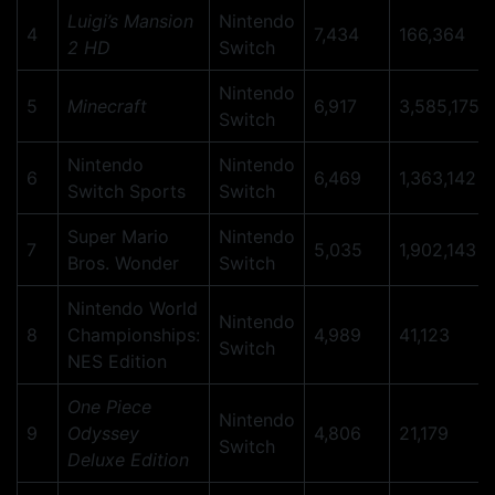
Luigi’s Mansion
Nintendo
4
7,434
166,364
2 HD
Switch
Nintendo
5
Minecraft
6,917
3,585,175
Switch
Nintendo
Nintendo
6
6,469
1,363,142
Switch Sports
Switch
Super Mario
Nintendo
7
5,035
1,902,143
Bros. Wonder
Switch
Nintendo World
Nintendo
8
Championships:
4,989
41,123
Switch
NES Edition
One Piece
Nintendo
9
Odyssey
4,806
21,179
Switch
Deluxe Edition