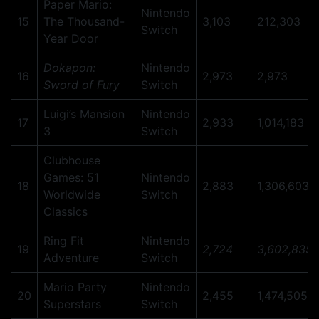
Paper Mario:
Nintendo
15
The Thousand-
3,103
212,303
Switch
Year Door
Dokapon:
Nintendo
16
2,973
2,973
Sword of Fury
Switch
Luigi’s Mansion
Nintendo
17
2,933
1,014,183
3
Switch
Clubhouse
Games: 51
Nintendo
18
2,883
1,306,603
Worldwide
Switch
Classics
Ring Fit
Nintendo
19
2,724
3,602,835
Adventure
Switch
Mario Party
Nintendo
20
2,455
1,474,505
Superstars
Switch