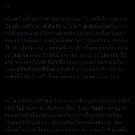
02
พล็อตเรื่องนั้นก็คล้ายๆ กับแนวพระเอกไร้เวทในโลกจอมเวท
เรื่องอื่น แต่ที่ต่างไปก็คือ ตัว อ.โอโมริ ผู้แต่งนั้นเซ็ตเรื่องราว
ของโลกเวทมนตร์ไว้อย่างน่าสนใจ และพระเอกก็มาในแนว
พระเอกโชเน็นเลย ตามสูตรมิตรภาพ ความพยายาม ชัยชนะ
เป๊ะ ศัตรูในวันวานกลายเป็นเพื่อน แม้จะโดนดูถูกเหยียดหยาม
แต่ไม่ย่อท้อ เพราะวิลล์มีเป้าหมานแน่วแน่…จะไปหาเมีย..ใช่
ครับ พระเอกเรื่องนี้คลั่งรักขั้นรุนแรง แถมนางเอกของเรื่อง
เอลฟาเรียหรือเอลฟี่นี่กลับคลั่งรักยิ่งกว่าพระเอกอีก คลั่งใน
ระดับที่อีกนิดก็จะเข้าขั้นสตอล์กเกอร์โรคจิตแล้วนะ (ฮา)
แต่ไม่ว่าพลังคลั่งรักของวิลล์และเอลฟี่จะรุนแรงแค่ไหน หรือวิ
ลล์จะไปปักธงสาวๆ เพิ่มสักเท่าไหร่ ที่แน่ๆ คืออนิเมทำออกมา
สนุกครับ มันเป็นอนิเมแฟนตาซีแนวโชเน็นสไตล์โรงเรียน
เวทมนตร์ที่สนุกมากๆ แม้การเดินเรื่องจะเป็นเส้นตรง และ
พล็อตเรื่องจะมาในแนวสูตรสำเร็จของการ์ตูนแอ๊กชั่น แต่ทีม