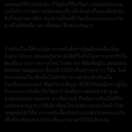
พอตเตอร์ที่ช่วงหลังมีมาให้ดูกันถี่ขึ้นเรื่อยๆ แต่พออนิเมออน
แอร์แล้ว กราฟความนิยมของเรื่องนี้กลับเด้งขึ้นและดีดยังกับ
ฮิปโปแถวเขาเขียว จนกลายเป็นหนึ่งในอนิเมกระแสแรงเกิน
คาดในซีซันที่ผ่านมาที่แฟนๆ ชื่นชอบกันมาก
สำหรับเรื่องนี้ต้นฉบับมาจากหนังสือการ์ตูนที่แต่งเรื่องโดย
Fujino Ōmori (คนแต่งนิยาย
มันผิดรึไงถ้าใจอยากจะพบรักใน
ดันเจี้ยน) และวาดภาพโดย Toshi Aoi ตีพิมพ์อยู่ใน Bessatsu
Shōnen Magazine ตั้งแต่ปี 2020 เรื่องราวคร่าวๆ ก็คือ วิลล์
ตัวเอกของเรื่องซึ่งเป็นไม่มีพลังเวท แต่กลับเข้าเรียนใน
โรงเรียนเวทมนตร์ เพื่อทำตามสัญญาที่ให้ไว้กับหญิงสาวผู้เป็น
รักแรกและรักเดียวในวัยเยาว์ นั่นคือการเดินหน้าเข้าสู่จุด
สูงสุดของเหล่าจอมเวท มาเกียเวนเด้ ที่หญิงสาวอันเป็นที่รัก
รอคอยเขาอยู่ ทว่าวิธีเดียวที่คนไร้เวทอย่างเขาจะไต่เต้าไปสู่
จุดสูงสุดได้ ก็คือ การลงดันเจี้ยนไล่ล่ามอนเตอร์แลกหน่วยกิต
เพื่อที่จะเรียนจบจากโรงเรียนเวทมนตร์ให้ได้เสียก่อน