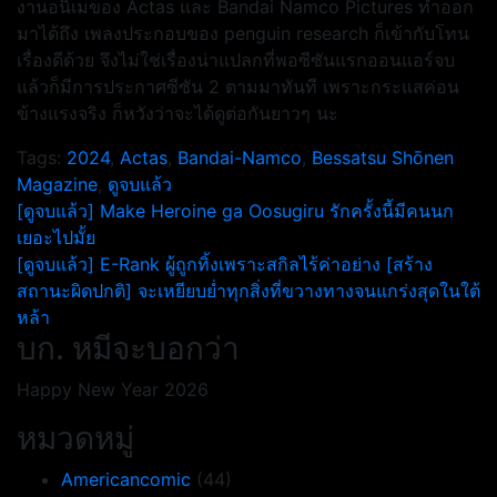
งานอนิเมของ Actas และ Bandai Namco Pictures ทำออก
มาได้ถึง เพลงประกอบของ penguin research ก็เข้ากับโทน
เรื่องดีด้วย จึงไม่ใช่เรื่องน่าแปลกที่พอซีซันแรกออนแอร์จบ
แล้วก็มีการประกาศซีซัน 2 ตามมาทันที เพราะกระแสค่อน
ข้างแรงจริง ก็หวังว่าจะได้ดูต่อกันยาวๆ นะ
Tags:
2024
,
Actas
,
Bandai-Namco
,
Bessatsu Shōnen
Magazine
,
ดูจบแล้ว
แนะแนว
[ดูจบแล้ว] Make Heroine ga Oosugiru รักครั้งนี้มีคนนก
เยอะไปมั้ย
เรื่อง
[ดูจบแล้ว] E-Rank ผู้ถูกทิ้งเพราะสกิลไร้ค่าอย่าง [สร้าง
สถานะผิดปกติ] จะเหยียบยํ่าทุกสิ่งที่ขวางทางจนแกร่งสุดในใต้
หล้า
บก. หมีจะบอกว่า
Happy New Year 2026
หมวดหมู่
Americancomic
(44)