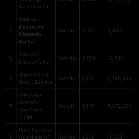
New Horizons
Toki no
Kizuna for
15
Switch1
3,302
3,302
Nintendo
Switch
Yakuza 0
16
Switch2
2,059
12,480
Director’s Cut
Super Smash
17
Switch1
1,956
5,768,859
Bros. Ultimate
Pokemon
Scarlet /
18
Switch1
1,915
5,572,355
Pokemon
Violet
Rune Factory:
19
Guardians of
Switch2
1,906
15,619