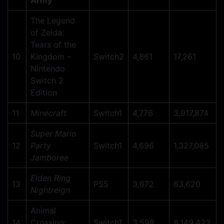
Army
The Legend
of Zelda:
Tears of the
10
Kingdom –
Switch2
4,861
17,261
Nintendo
Switch 2
Edition
11
Minecraft
Switch1
4,776
3,917,874
Super Mario
12
Party
Switch1
4,696
1,327,085
Jamboree
Elden Ring
13
PS5
3,672
63,620
Nightreign
Animal
14
Crossing:
Switch1
3,598
8,149,423