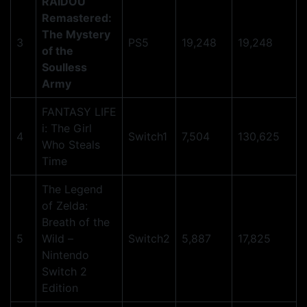
RAIDOU
Remastered:
The Mystery
3
PS5
19,248
19,248
of the
Soulless
Army
FANTASY LIFE
i: The Girl
4
Switch1
7,504
130,625
Who Steals
Time
The Legend
of Zelda:
Breath of the
5
Wild –
Switch2
5,887
17,825
Nintendo
Switch 2
Edition