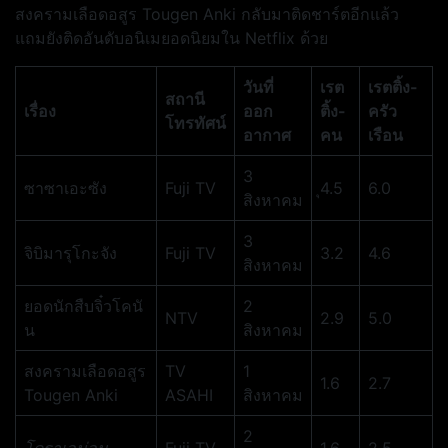
สงครามเลือดอสูร Tougen Anki กลับมาติดชาร์ตอีกแล้ว
แถมยังติดอันดับอนิเมยอดนิยมใน Netflix ด้วย
วันที่
เรต
เรตติ้ง-
สถานี
เรื่อง
ออก
ติ้ง-
ครัว
โทรทัศน์
อากาศ
คน
เรือน
3
ซาซาเอะซัง
Fuji TV
ุ4.5
6.0
สิงหาคม
3
จิบิมารุโกะจัง
Fuji TV
3.2
4.6
สิงหาคม
ยอดนักสืบจิ๋วโคนั
2
NTV
2.9
5.0
น
สิงหาคม
สงครามเลือดอสูร
TV
1
1.6
2.7
Tougen Anki
ASAHI
สิงหาคม
2