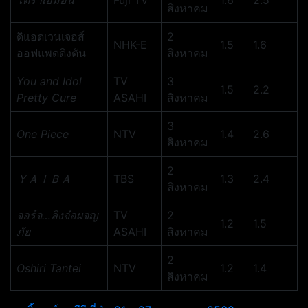
โดราเอม่อน
Fuji TV
1.6
2.5
สิงหาคม
ดิแอดเวนเจอส์
2
NHK-E
1.5
1.6
ออฟแพดดิงตัน
สิงหาคม
You and Idol
TV
3
1.5
2.2
Pretty Cure
ASAHI
สิงหาคม
3
One Piece
NTV
1.4
2.6
สิงหาคม
2
ＹＡＩＢＡ
TBS
1.3
2.4
สิงหาคม
จอร์จ…ลิงจ๋อผจญ
TV
2
1.2
1.5
ภัย
ASAHI
สิงหาคม
2
Oshiri Tantei
NTV
1.2
1.4
สิงหาคม