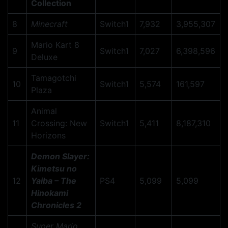
Collection
8
Minecraft
Switch1
7,932
3,955,307
Mario Kart 8
9
Switch1
7,027
6,398,596
Deluxe
Tamagotchi
10
Switch1
5,574
161,597
Plaza
Animal
11
Crossing: New
Switch1
5,411
8,187,310
Horizons
Demon Slayer:
Kimetsu no
12
Yaiba – The
PS4
5,099
5,099
Hinokami
Chronicles 2
Super Mario