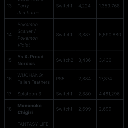
13
Party
Switch1
4,224
1,359,768
Jamboree
Pokemon
Scarlet /
14
Switch1
3,887
5,590,880
Pokemon
Violet
Ys X: Proud
15
Switch2
3,436
3,436
Nordics
WUCHANG:
16
PS5
2,884
17,374
Fallen Feathers
17
Splatoon 3
Switch1
2,880
4,461,296
Mononoke
18
Switch1
2,699
2,699
Chigiri
FANTASY LIFE