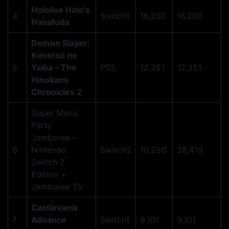
Hololive Holo’s
4
Switch1
16,200
16,200
Hanafuda
Demon Slayer:
Kimetsu no
5
Yaiba – The
PS5
12,351
12,351
Hinokami
Chronicles 2
Super Mario
Party
Jamboree –
6
Nintendo
Switch2
10,250
28,419
Switch 2
Edition +
Jamboree TV
Castlevania
7
Advance
Switch1
9,101
9,101