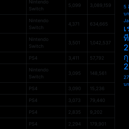
Nintendo
5,099
3,089,159
5 
Switch
บก
Nintendo
Ja
4,371
634,665
เ
Switch
ท
Nintendo
3,501
1,042,537
2
Switch
ก
PS4
3,411
57,792
2
Nintendo
3,095
148,561
Switch
27
บก
PS4
3,090
15,236
PS4
3,073
79,440
PS4
2,835
9,202
PS4
2,294
179,901