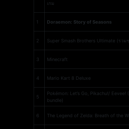
เกม
1
Doraemon: Story of Seasons
2
Super Smash Brothers Ultimate (รวมช
3
Minecraft
4
Mario Kart 8 Deluxe
Pokémon: Let’s Go, Pikachu!/ Eevee! 
5
bundle)
6
The Legend of Zelda: Breath of the W