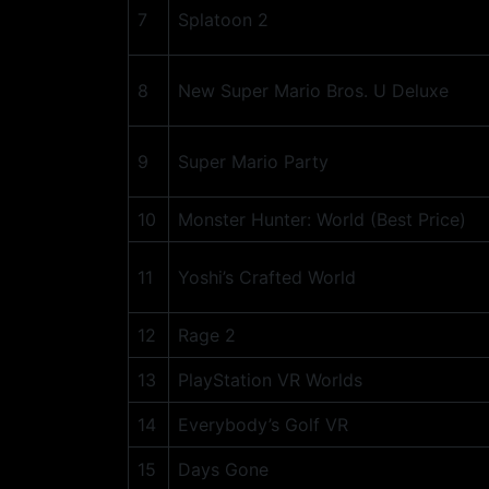
7
Splatoon 2
8
New Super Mario Bros. U Deluxe
9
Super Mario Party
10
Monster Hunter: World (Best Price)
11
Yoshi’s Crafted World
12
Rage 2
13
PlayStation VR Worlds
14
Everybody’s Golf VR
15
Days Gone