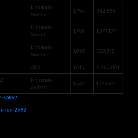
Nintendo
1,794
342,656
Switch
Nintendo
1,701
1,977,107
Switch
Nintendo
1,696
729,812
Switch
3DS
1,616
2,483,081
LD
Nintendo
1,542
122,641
Switch
-sales/
ิถุนายน 2562