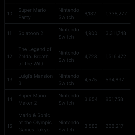
Super Mario
Nintendo
10
6,132
1,336,277
Party
Switch
Nintendo
11
Splatoon 2
4,900
3,311,748
Switch
The Legend of
Nintendo
12
Zelda: Breath
4,723
1,516,472
Switch
of the Wild
Luigi’s Mansion
Nintendo
13
4,575
594,697
3
Switch
Super Mario
Nintendo
14
3,854
851,758
Maker 2
Switch
Mario & Sonic
at the Olympic
Nintendo
15
3,582
268,217
Games Tokyo
Switch