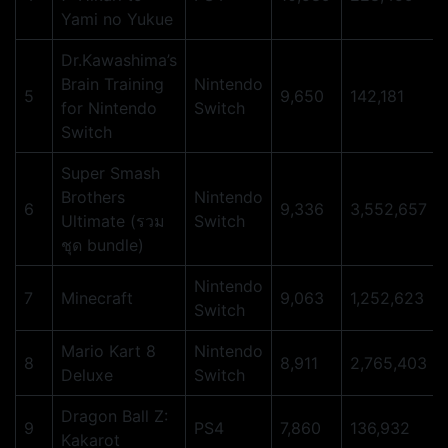
Yami no Yukue
Dr.Kawashima’s
Brain Training
Nintendo
5
9,650
142,181
for Nintendo
Switch
Switch
Super Smash
Brothers
Nintendo
6
9,336
3,552,657
Ultimate (รวม
Switch
ชุด bundle)
Nintendo
7
Minecraft
9,063
1,252,623
Switch
Mario Kart 8
Nintendo
8
8,911
2,765,403
Deluxe
Switch
Dragon Ball Z:
9
PS4
7,860
136,932
Kakarot