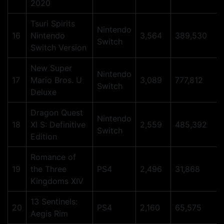
2020
Tsuri Spirits
Nintendo
16
Nintendo
3,564
389,530
Switch
Switch Version
New Super
Nintendo
17
Mario Bros. U
3,089
777,812
Switch
Deluxe
Dragon Quest
Nintendo
18
XI S: Definitive
2,559
485,392
Switch
Edition
Romance of
19
the Three
PS4
2,496
31,868
Kingdoms XIV
13 Sentinels:
20
PS4
2,160
65,575
Aegis Rim