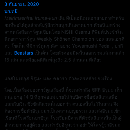
8 กันยายน 2020
บก.หมี
Mairimashita! Iruma-kun
เดิมทีเป็นอนิเมนอกสายตาสำหรับ
ผมที่พอได้ดูแล้วกลับรู้สึกว่าสนุกเกินคาดมาก ตัวอนิเมสร้าง
จากหนังสือการ์ตูนเขียนโดย NISHI Osamu ตีพิมพ์ประจำใน
นิตยสารการ์ตูน Weekly Shōnen Champion ของ สนพ.อาคิ
ตะ โชเต็น ที่มีการ์ตูนๆ ดังๆ อย่าง Yowamushi Pedal , บากิ
และ
Beastars
เป็นต้น โดยตัวคอมมิคนั้นออกรวมเล่มมาแล้ว
15 เล่ม และมียอดตีพิมพ์สูงถึง 2.5 ล้านเล่มทีเดียว
แอสโมเดอุส อิรุมะ และ คลาร่า ตัวละครหลักของเรื่อง
โดยเนื้อเรื่องของการ์ตูนเรื่องนี้ ก็จะกล่าวถึง ซึสึกิ อิรุมะ เด็ก
หนุ่มอายุ 14 ปี ที่ถูกพ่อแม่ขายให้กับปีศาจชื่อซัลลิแวนเพื่อ
แลกกับเงิน ซึ่งซัลลิแวนนั้นบอกว่า ตนเองนั้นไม่มีหลาน จึง
ต้องการซื้อตัวอิรุมะมาเป็นหลานบุญธรรม และส่งอิรุมะเข้า
เรียนที่โรงเรียนบาบิรุส โรงเรียนปีศาจที่ตัวซัลลิแวนนั้นเป็นผู้
อำนวยการอยู่ด้วย และกำชับอิรุมะว่า อย่าให้ใครรู้ว่าอิรุมะ