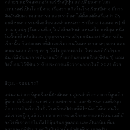
คล้ายๆ แฮรี่พอตเตอร์เวอร์ชั่นญี่ปุ่น แต่เปลี่ยนจากโลก
เวทมนตร์เป็นโลกปีศาจ เรื่องราวเกิดในโรงเรียนปีศาจ มีการ
จัดอันดับความสามารถ และเราก็เดาได้ตั้งแต่ต้นเรื่องว่า อิรุ
มะมีชะตากรรมที่จะสืบทอดตำแหน่งราชาปีศาจ (จอมมาร) ที่
ว่างอยู่แน่ๆ (โดยคนที่อยู่ใกล้เคียงกับตำแหน่งนี้มากที่สุด หนึ่ง
ในนั้นก็คือซัลลิแวน ปู่บุญธรรมของอิรุมะนั่นเอง) ซึ่งการเดิน
เรื่องนั้น ก็แปลกตรงที่มักจะเริ่มตอนใหม่ช่วงกลางๆ ตอน และ
จบตอนแบบค้างๆ คาๆ ให้ไปดูตอนต่อไป ในขณะที่ตัวอิรุมะ
นั้น ก็มีพัฒนาการที่น่าสนใจตั้งแต่ต้นจนจบเรื่อง(ซีซัน 1) แถม
ยังทิ้งปมไว้ซีซัน 2 ซึ่งประกาศแล้วว่าจะออกในปี 2021 ด้วย
อิรุมะ=จอมมาร?
แน่นอนว่าการ์ตูนเรื่องนี้ยังเดินตามสูตรสำเร็จของการ์ตูนเด็ก
ผู้ชาย มีเรื่องมิตรภาพ ความพยายาม และชัยชนะ แต่ที่สนุก
คือ การเดินเรื่องในรั้วโรงเรียนปีศาจที่ดีไซน์มาได้น่าสนใจ
แม้เราจะรู้อยู่แล้วว่า ปลายทางของเรื่องจะจบแบบไหน แต่ก็มี
อะไรที่เราคาดไม่ถึงได้ลุ้นกันอยู่ตลอด และเป็นอนิเมที่ผม
อยากจะดูซีซัน 2 ต่อในปีหน้าเป็นลำดับต้นๆ เลยครับ