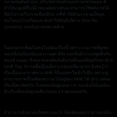
กลายเป็นต้นซากุระ หรือได้ครอบครองแหวนโซโลมอน ที่
ทำให้มนุษย์ที่ไม่มีเวทมนต์อย่างอิรุมะสามารถใช้พลังเวทได้
นี่ยังไม่รวมวีรกรรมอื่นๆอีกมากที่ทำให้อิรุมะกลายเป็นจุด
สนใจของโรงเรียนและยังทำให้อันดับปีศาจ (Omi No
Jorestsu) ของอิรุมะพุ่งพรวดด้วย
ในตอนแรกที่ผมไม่สนใจอนิเมเรื่องนี้ เพราะงานภาพที่ดูเชย
จนเหมือนเป็นอนิเมเผางานยุค 80s แต่กลับมีกระแสพูดถึงกัน
ค่อนข้างเยอะ ถึงขนาดเคยติดอันดับเรตติ้งยอดนิยมกับเขาด้วย
(ปกติ Top 10 เรตติ้งญี่ปุ่นนี่เกาะกลุ่มเหนียวมาก) ยิ่งพอรู้ว่า
เรื่องนี้ออกอากาศทาง NHK ก็ยิ่งแปลกใจเข้าไปอีก เพราะดู
จากงานภาพนี่ไม่คิดเลยว่าจะไปอยู่ช่อง NHK ได้ (ฮา) แต่พอ
เรื่องนี้ลง Netflix ก็เลยลองนั่งดูแบบยาวๆ และมันก็เป็นอนิเม
อีกเรื่องที่ผมนั่งดูรดเดียวจนจบ 23 ตอนเลยครับ
ถ้าถามว่ามันน่าสนใจเพราะอะไร ก็คงต้องตอบว่าอารมณ์มัน