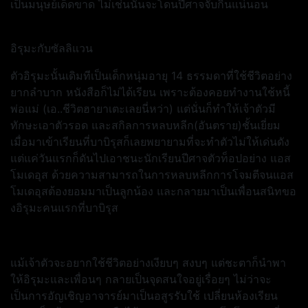
เป็นมนุษย์เด็ดขาด ไม่เช่นนั้นจะโดนปีศาจจับกินแน่นอน
อิรุมะกับซัลลิแวน
ตัวอิรุมะนั้นเดิมทีเป็นเด็กหนุ่มอายุ 14 ธรรมดาที่ใช้ชีวิตอย่าง
ยากลำบาก หนังสือก็ไม่ได้เรียน เพราะต้องคอยทำงานใช้หนี้
พ่อแม่ (เอ..ชีวิตฮายาเตะเลยนี่หว่า) แต่นั่นก็ทำให้เจ้าตัวมี
ทักษะเอาตัวรอด และสกิลการหลบหลีก(อันตราย)ชั้นเยี่ยม
เมื่อมาเข้าเรียนที่บาบิรุสก็เลยพยายามที่จะทำตัวไม่ให้เด่นดัง
แต่แค่วันแรกก็ดันไปเอาชนะนักเรียนปีศาจตัวท็อปอย่าง แอส
โมเดอุส ด้วยความสามารถในการหลบหลีกการโจมตีจนแอส
โมเดอุสต้องยอมมาเป็นลูกน้อง และกลายมาเป็นเพื่อนสนิทขอ
งอิรุมะคนแรกที่บาบิรุส
แม้เจ้าตัวจะอยากใช้ชีวิตอย่างเงียบๆ สงบๆ แต่ชะตาก็นำพา
ให้อิรุมะและเพื่อนๆ กลายเป็นจุดสนใจอยู่เรื่อยๆ ไม่ว่าจะ
เป็นการอัญเชิญอาจารย์มาเป็นอสูรรับใช้ เปลี่ยนห้องเรียน