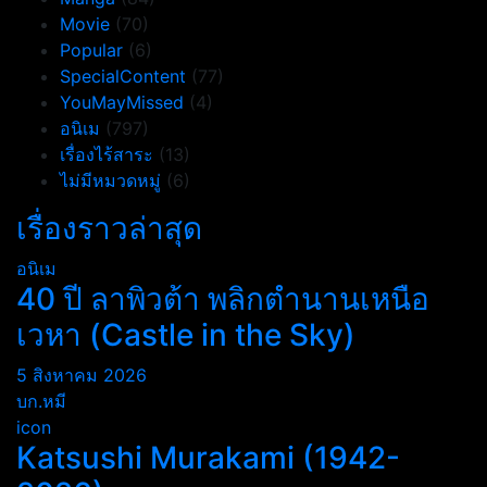
Movie
(70)
Popular
(6)
SpecialContent
(77)
YouMayMissed
(4)
อนิเม
(797)
เรื่องไร้สาระ
(13)
ไม่มีหมวดหมู่
(6)
เรื่องราวล่าสุด
อนิเม
40 ปี ลาพิวต้า พลิกตำนานเหนือ
เวหา (Castle in the Sky)
5 สิงหาคม 2026
บก.หมี
icon
Katsushi Murakami (1942-