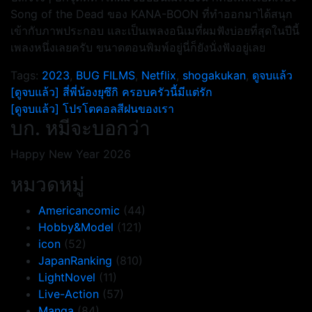
Song of the Dead ของ KANA-BOON ที่ทำออกมาได้สนุก
เข้ากับภาพประกอบ และเป็นเพลงอนิเมที่ผมฟังบ่อยที่สุดในปีนี้
เพลงหนึ่งเลยครับ ขนาดตอนพิมพ์อยู่นี่ก็ยังนั่งฟังอยู่เลย
Tags:
2023
,
BUG FILMS
,
Netflix
,
shogakukan
,
ดูจบแล้ว
แนะแนว
[ดูจบแล้ว] สี่พี่น้องยุซึกิ ครอบครัวนี้มีแต่รัก
[ดูจบแล้ว] โปรโตคอลสีฝนของเรา
เรื่อง
บก. หมีจะบอกว่า
Happy New Year 2026
หมวดหมู่
Americancomic
(44)
Hobby&Model
(121)
icon
(52)
JapanRanking
(810)
LightNovel
(11)
Live-Action
(57)
Manga
(84)