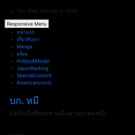
Skip
to
วันอาทิตย์, สิงหาคม 9, 2026
content
Responsive Menu
หน้าแรก
เกี่ยวกับเรา
Manga
อนิเม
Hobby&Model
JapanRanking
SpecialContent
Americancomic
บก. หมี
แค่มักเกิ้ลที่หลงทางเดินผ่านมาคนหนึ่ง