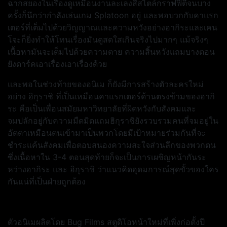
ฉากสยองในเรื่องดูเหมือนงานละเลงสีสไตล์กราฟฟิตี้จนบาง
ครั้งก็นึกว่ากำลังเล่นเกม Splatoon อยู่ และพอบวกกับคาแรก
เตอร์ที่เต็มไปด้วยวิญญาณและความหวังอย่างอากิระและเคน
โจะก็ยิ่งทำให้โทนเรื่องมันดูสดใสเกินจริงไปมากๆ แม้จริงๆ
เนื้อหามันจะเต็มไปด้วยความตาย ความสิ้นหวังแถมบางตอน
ยังดาร์คเอาเรื่องเอาเรื่องด้วย
และพอในช่วงท้ายของอนิเม ก็ยังมีการสร้างตัวละครใหม่
อย่าง ฮิกุราชิ ที่เป็นเหมือนคาแรกเตอร์ด้านตรงข้ามของอากิ
ระ คือเป็นเพื่อนสมัยมหาวิทยาลัยที่ผิดหวังกับสังคมและ
จมปลักอยู่กับความมืดมิดแถมฮิกุราชิยังรวบรวมคนที่จมอยู่ใน
อัตตาเหมือนตนเข้ามาเป็นพวกโดยมีเป้าหมายร่วมกันที่จะ
ชำระแค้นสังคมเพื่อตอบสนองความสะใจส่วนลึกของพวกตน
ซึ่งเนื้อหาใน 3-4 ตอนสุดท้ายก็จะเป็นการเผชิญหน้ากันระ
หว่างอากิระ และ ฮิกุราชิ ว่าแนวคิดอุดมการณ์สุดขั้วของใคร
กันแน่ที่เป็นฝ่ายถูกต้อง
ตัวอนิเมผลิตโดย Bug Films สตูดิโอหน้าใหม่ที่เพิ่งก่อตั้งปี