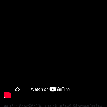
ปล.จริงๆ อีกจุดที่ทำให้ผมชอบอนิเมเรื่องนี้ ก็คือเพลงเปิดเรื่อง