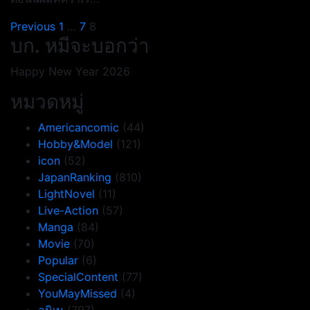
Posts
Previous
1
…
7
8
บก. หมีจะบอกว่า
pagination
Happy New Year 2026
หมวดหมู่
Americancomic
(44)
Hobby&Model
(121)
icon
(52)
JapanRanking
(810)
LightNovel
(11)
Live-Action
(57)
Manga
(84)
Movie
(70)
Popular
(6)
SpecialContent
(77)
YouMayMissed
(4)