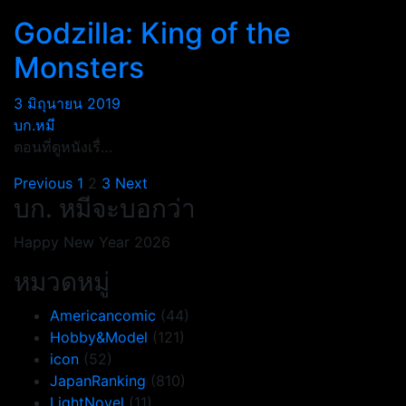
Godzilla: King of the
Monsters
3 มิถุนายน 2019
บก.หมี
ตอนที่ดูหนังเรื่…
Posts
Previous
1
2
3
Next
บก. หมีจะบอกว่า
pagination
Happy New Year 2026
หมวดหมู่
Americancomic
(44)
Hobby&Model
(121)
icon
(52)
JapanRanking
(810)
LightNovel
(11)