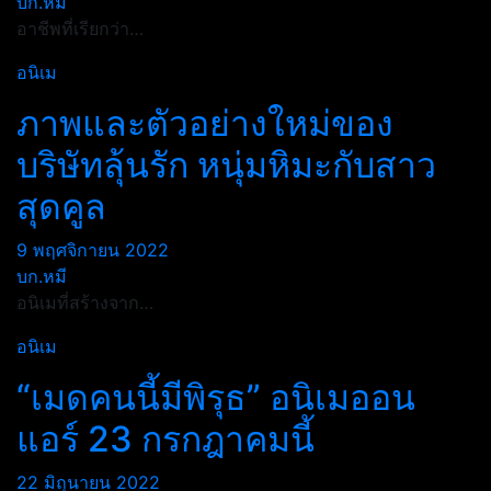
บก.หมี
อาชีพที่เรียกว่า…
อนิเม
ภาพและตัวอย่างใหม่ของ
บริษัทลุ้นรัก หนุ่มหิมะกับสาว
สุดคูล
9 พฤศจิกายน 2022
บก.หมี
อนิเมที่สร้างจาก…
อนิเม
“เมดคนนี้มีพิรุธ” อนิเมออน
แอร์ 23 กรกฎาคมนี้
22 มิถุนายน 2022