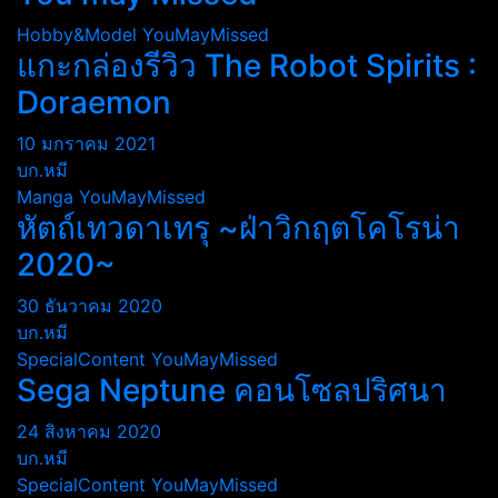
Hobby&Model
YouMayMissed
แกะกล่องรีวิว The Robot Spirits :
Doraemon
10 มกราคม 2021
บก.หมี
Manga
YouMayMissed
หัตถ์เทวดาเทรุ ~ฝ่าวิกฤตโคโรน่า
2020~
30 ธันวาคม 2020
บก.หมี
SpecialContent
YouMayMissed
Sega Neptune คอนโซลปริศนา
24 สิงหาคม 2020
บก.หมี
SpecialContent
YouMayMissed