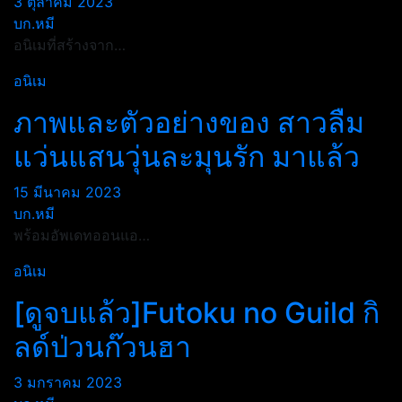
3 ตุลาคม 2023
บก.หมี
อนิเมที่สร้างจาก…
อนิเม
ภาพและตัวอย่างของ สาวลืม
แว่นแสนวุ่นละมุนรัก มาแล้ว
15 มีนาคม 2023
บก.หมี
พร้อมอัพเดทออนแอ…
อนิเม
[ดูจบแล้ว]Futoku no Guild กิ
ลด์ป่วนก๊วนฮา
3 มกราคม 2023