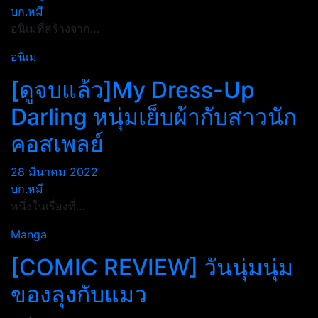
บก.หมี
อนิเมที่สร้างจาก…
อนิเม
[ดูจบแล้ว]My Dress-Up
Darling หนุ่มเย็บผ้ากับสาวนัก
คอสเพลย์
28 มีนาคม 2022
บก.หมี
หนึ่งในเรื่องที่…
Manga
[COMIC REVIEW] วันนุ่มนุ่ม
ของลุงกับแมว